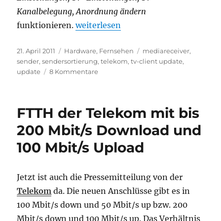
Kanalbelegung, Anordnung ändern
„Telekom Entertain: Mediareceiver 
funktionieren.
weiterlesen
Veröffentlicht
Kategorien
Schlagwörter
21. April 2011
Hardware
,
Fernsehen
mediareceiver
,
am
sender
,
sendersortierung
,
telekom
,
tv-client update
,
zu
update
8 Kommentare
Telekom
Entertain:
Mediareceiver
FTTH der Telekom mit bis
Update
und
200 Mbit/s Download und
Sendersortierung
100 Mbit/s Upload
Jetzt ist auch die Pressemitteilung von der
Telekom
da. Die neuen Anschlüsse gibt es in
100 Mbit/s down und 50 Mbit/s up bzw. 200
Mbit/s down und 100 Mbit/s up. Das Verhältnis