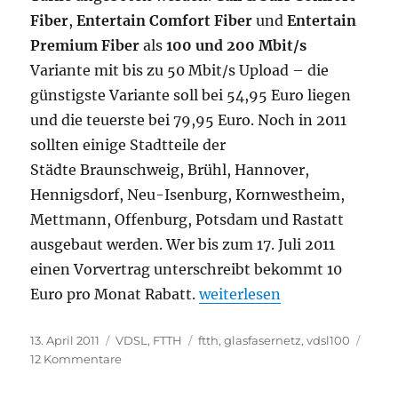
Fiber
,
Entertain Comfort Fiber
und
Entertain
Premium Fiber
als
100 und 200 Mbit/s
Variante mit bis zu 50 Mbit/s Upload – die
günstigste Variante soll bei 54,95 Euro liegen
und die teuerste bei 79,95 Euro. Noch in 2011
sollten einige Stadtteile der
Städte Braunschweig, Brühl, Hannover,
Hennigsdorf, Neu-Isenburg, Kornwestheim,
Mettmann, Offenburg, Potsdam und Rastatt
ausgebaut werden. Wer bis zum 17. Juli 2011
einen Vorvertrag unterschreibt bekommt 10
„Entertain Premium Fiber 1
Euro pro Monat Rabatt.
weiterlesen
Veröffentlicht
Kategorien
Schlagwörter
13. April 2011
VDSL
,
FTTH
ftth
,
glasfasernetz
,
vdsl100
am
zu
12 Kommentare
Entertain
Premium