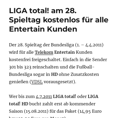
Fiber
LIGA total! am 28.
100
und
Spieltag kostenlos für alle
200
Entertain Kunden
Der 28. Spieltag der Bundesliga (1. – 4.4.2011)
wird für alle
Telekom
Entertain
Kunden
kostenfrei freigeschaltet. Einfach in die Sender
301 bis 323 reinschalten und die Fußball-
Bundesliga sogar in
HD
ohne Zusatzkosten
genießen (
VDSL
vorausgesetzt).
Wer bis zum
4.7.2011
LIGA total!
oder
LIGA
total! HD
bucht zahlt erst ab kommender
Saison (15.08.2011) für das Paket (14,95 Euro