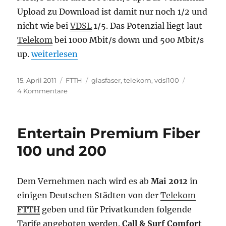
Upload zu Download ist damit nur noch 1/2 und
nicht wie bei
VDSL
1/5. Das Potenzial liegt laut
Telekom
bei 1000 Mbit/s down und 500 Mbit/s
„FTTH der Telekom mit bis 200 Mbit/s Downloa
up.
weiterlesen
Veröffentlicht
Kategorien
Schlagwörter
15. April 2011
FTTH
glasfaser
,
telekom
,
vdsl100
am
zu
4 Kommentare
FTTH
der
Telekom
Entertain Premium Fiber
mit
bis
100 und 200
200
Mbit/s
Download
Dem Vernehmen nach wird es ab
Mai 2012
in
und
einigen Deutschen Städten von der
Telekom
100
Mbit/s
FTTH
geben und für Privatkunden folgende
Upload
Tarife angeboten werden.
Call & Surf Comfort