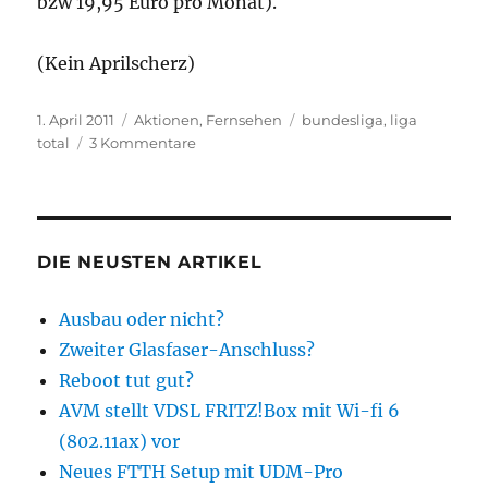
bzw 19,95 Euro pro Monat).
(Kein Aprilscherz)
Veröffentlicht
Kategorien
Schlagwörter
1. April 2011
Aktionen
,
Fernsehen
bundesliga
,
liga
am
zu
total
3 Kommentare
LIGA
total!
am
28.
Spieltag
DIE NEUSTEN ARTIKEL
kostenlos
für
Ausbau oder nicht?
alle
Zweiter Glasfaser-Anschluss?
Entertain
Kunden
Reboot tut gut?
AVM stellt VDSL FRITZ!Box mit Wi-fi 6
(802.11ax) vor
Neues FTTH Setup mit UDM-Pro