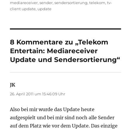
am
mediareceiver
,
sender
,
sendersortierung
,
telekom
,
tv-
client update
,
update
8 Kommentare zu „Telekom
Entertain: Mediareceiver
Update und Sendersortierung“
JK
sagt:
26. April 2011 um 15:46:09 Uhr
Also bei mir wurde das Update heute
aufgespielt und bei mir sind noch alle Sender
auf dem Platz wie vor dem Update. Das einzige