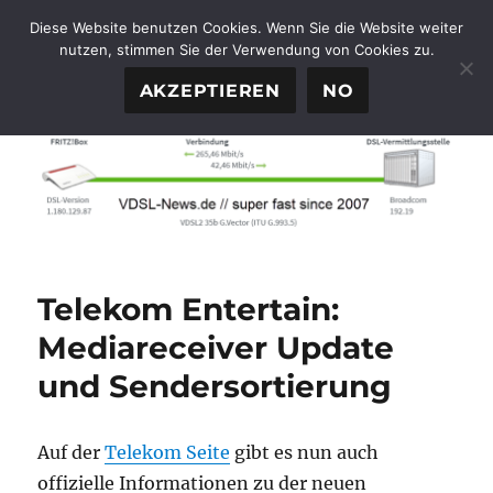
Diese Website benutzen Cookies. Wenn Sie die Website weiter
nutzen, stimmen Sie der Verwendung von Cookies zu.
FTTH-News.de
MENÜ
AKZEPTIEREN
NO
Telekom Entertain:
Mediareceiver Update
und Sendersortierung
Auf der
Telekom Seite
gibt es nun auch
offizielle Informationen zu der neuen