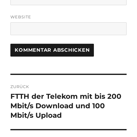
WEBSITE
Beitragsnavigation
ZURÜCK
FTTH der Telekom mit bis 200
Vorheriger
Beitrag:
Mbit/s Download und 100
Mbit/s Upload