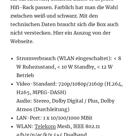
Hifi-Rack passen. Farblich hat man die Wahl
zwischen weiß und schwarz. Mit den
technischen Daten braucht sich die Box auch
nicht verstecken. Hier ein Auszug von der
Webseite.
Stromverbrauch (WLAN eingeschaltet): < 8
W Ruhezustand, < 10 W Standby, < 12 W
Betrieb
Video-Standard: 720p/1080p/2160p (H.264,
H265, MPEG-DASH)
Audio: Stereo, Dolby Digital / Plus, Dolby
Atmos (Durchleitung)
LAN-Port: 1 x 10/100/1000 MBit
WLAN:
Telekom
Mesh, IEEE 802.11
a/b/g/n/ac/k/v 4×4 Dualband,