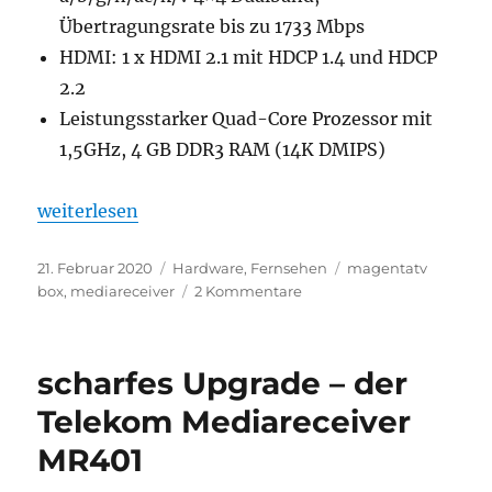
Übertragungsrate bis zu 1733 Mbps
HDMI: 1 x HDMI 2.1 mit HDCP 1.4 und HDCP
2.2
Leistungsstarker Quad-Core Prozessor mit
1,5GHz, 4 GB DDR3 RAM (14K DMIPS)
„Telekom MagentaTV Box Betatest gestartet“
weiterlesen
Veröffentlicht
Kategorien
Schlagwörter
21. Februar 2020
Hardware
,
Fernsehen
magentatv
am
zu
box
,
mediareceiver
2 Kommentare
Telekom
MagentaTV
Box
scharfes Upgrade – der
Betatest
gestartet
Telekom Mediareceiver
MR401