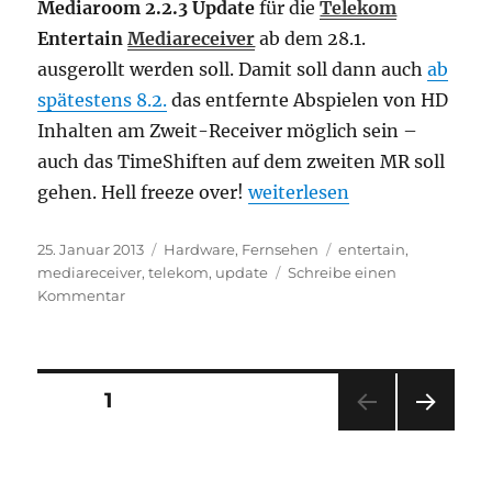
Mediaroom 2.2.3 Update
für die
Telekom
Entertain
Mediareceiver
ab dem 28.1.
ausgerollt werden soll. Damit soll dann auch
ab
spätestens 8.2.
das entfernte Abspielen von HD
Inhalten am Zweit-Receiver möglich sein –
auch das TimeShiften auf dem zweiten MR soll
„Mediareceiver Update und 
gehen. Hell freeze over!
weiterlesen
Veröffentlicht
Kategorien
Schlagwörter
25. Januar 2013
Hardware
,
Fernsehen
entertain
,
am
mediareceiver
,
telekom
,
update
Schreibe einen
zu
Kommentar
Mediareceiver
Update
und
entferntes
Seitennummerierung
SEITE
1
abspielen
von
NÄC
der
HD
HSTE
Inhalten
SEIT