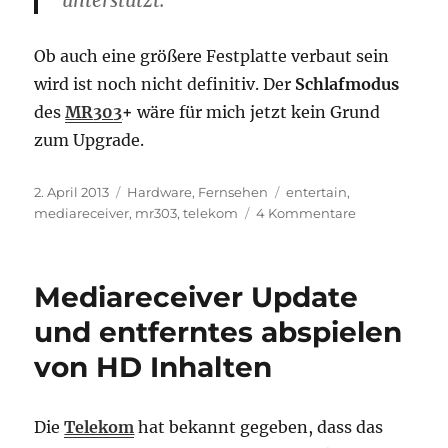
Ob auch eine größere Festplatte verbaut sein
wird ist noch nicht definitiv. Der
Schlafmodus
des
MR303
+
wäre für mich jetzt kein Grund
zum Upgrade.
Veröffentlicht
Kategorien
Schlagwörter
2. April 2013
Hardware
,
Fernsehen
entertain
,
am
zu
mediareceiver
,
mr303
,
telekom
4 Kommentare
Neuer
Telekom
Mediareceive
Mediareceiver Update
MR303+
in
und entferntes abspielen
den
von HD Inhalten
Startlöchern
Die
Telekom
hat bekannt gegeben, dass das