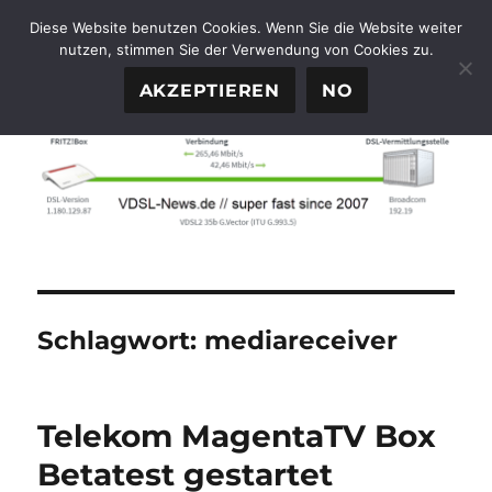
Diese Website benutzen Cookies. Wenn Sie die Website weiter
nutzen, stimmen Sie der Verwendung von Cookies zu.
FTTH-News.de
MENÜ
AKZEPTIEREN
NO
Schlagwort:
mediareceiver
Telekom MagentaTV Box
Betatest gestartet