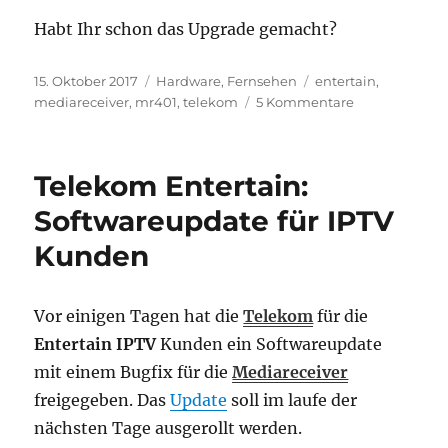
Habt Ihr schon das Upgrade gemacht?
Veröffentlicht
Kategorien
Schlagwörter
15. Oktober 2017
Hardware
,
Fernsehen
entertain
,
am
zu
mediareceiver
,
mr401
,
telekom
5 Kommentare
scharfes
Upgrade
–
Telekom Entertain:
der
Telekom
Softwareupdate für IPTV
Mediareceiver
Kunden
MR401
Vor einigen Tagen hat die
Telekom
für die
Entertain IPTV
Kunden ein Softwareupdate
mit einem Bugfix für die
Mediareceiver
freigegeben. Das
Update
soll im laufe der
nächsten Tage ausgerollt werden.