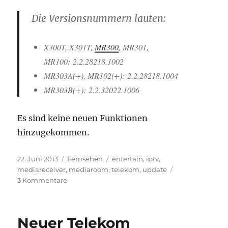
Die Versionsnummern lauten:
X300T, X301T,
MR300
, MR301,
MR100: 2.2.28218.1002
MR303A(+), MR102(+):
2.2.28218.1004
MR303B(+):
2.2.32022.1006
Es sind keine neuen Funktionen
hinzugekommen.
Veröffentlicht
Kategorien
Schlagwörter
22. Juni 2013
Fernsehen
entertain
,
iptv
,
am
mediareceiver
,
mediaroom
,
telekom
,
update
zu
3 Kommentare
Telekom
Entertain:
Softwareupdate
Neuer Telekom
für