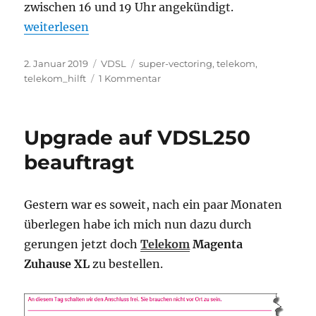
zwischen 16 und 19 Uhr angekündigt.
„Super Vectoring mit Schwierigkeiten“
weiterlesen
Veröffentlicht
Kategorien
Schlagwörter
2. Januar 2019
VDSL
super-vectoring
,
telekom
,
am
zu
telekom_hilft
1 Kommentar
Super
Vectoring
mit
Upgrade auf VDSL250
Schwierigkeiten
beauftragt
Gestern war es soweit, nach ein paar Monaten
überlegen habe ich mich nun dazu durch
gerungen jetzt doch
Telekom
Magenta
Zuhause XL
zu bestellen.