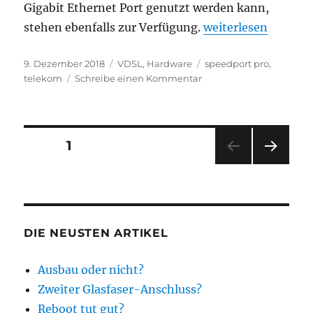
Gigabit Ethernet Port genutzt werden kann,
„Telekom Speedport
stehen ebenfalls zur Verfügung.
weiterlesen
Veröffentlicht
Kategorien
Schlagwörter
9. Dezember 2018
VDSL
,
Hardware
speedport pro
,
am
zu
telekom
Schreibe einen Kommentar
Telekom
Speedport
Pro
ab
Seitennummerierung
SEITE
1
Februar
2019
NÄC
der
HSTE
SEIT
Beiträge
E
DIE NEUSTEN ARTIKEL
Ausbau oder nicht?
Zweiter Glasfaser-Anschluss?
Reboot tut gut?