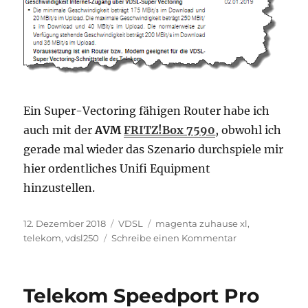
Ein Super-Vectoring fähigen Router habe ich
auch mit der
AVM
FRITZ!Box 7590
, obwohl ich
gerade mal wieder das Szenario durchspiele mir
hier ordentliches Unifi Equipment
hinzustellen.
Veröffentlicht
Kategorien
Schlagwörter
12. Dezember 2018
VDSL
magenta zuhause xl
,
am
zu
telekom
,
vdsl250
Schreibe einen Kommentar
Upgrade
auf
VDSL250
Telekom Speedport Pro
beauftragt