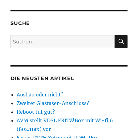
SUCHE
SU
Suchen
nach:
DIE NEUSTEN ARTIKEL
Ausbau oder nicht?
Zweiter Glasfaser-Anschluss?
Reboot tut gut?
AVM stellt VDSL FRITZ!Box mit Wi-fi 6
(802.11ax) vor
Neues FTTH Setup mit UDM-Pro