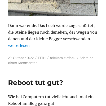
Dann war ende. Das Loch wurde zugeschüttet,
die Steine liegen noch daneben, der Wagen von
denen und der kleine Bagger verschwanden.
„Ausbau oder nicht?“
weiterlesen
Veröffentlicht
Kategorien
Schlagwörter
29. Oktober 2022
FTTH
telekom
,
tiefbau
Schreibe
am
zu
einen Kommentar
Ausbau
oder
nicht?
Reboot tut gut?
Wie bei Computern tut vielleicht auch mal ein
Reboot im Blog ganz gut.