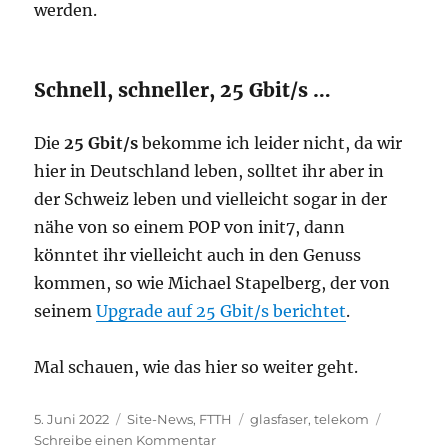
werden.
Schnell, schneller, 25 Gbit/s …
Die
25 Gbit/s
bekomme ich leider nicht, da wir
hier in Deutschland leben, solltet ihr aber in
der Schweiz leben und vielleicht sogar in der
nähe von so einem POP von init7, dann
könntet ihr vielleicht auch in den Genuss
kommen, so wie Michael Stapelberg, der von
seinem
Upgrade auf 25 Gbit/s berichtet
.
Mal schauen, wie das hier so weiter geht.
Veröffentlicht
Kategorien
Schlagwörter
5. Juni 2022
Site-News
,
FTTH
glasfaser
,
telekom
am
zu
Schreibe einen Kommentar