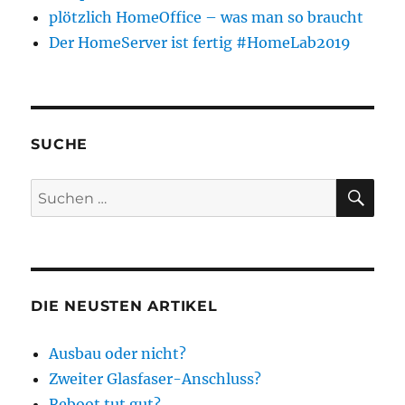
plötzlich HomeOffice – was man so braucht
Der HomeServer ist fertig #HomeLab2019
SUCHE
SU
Suchen
nach:
DIE NEUSTEN ARTIKEL
Ausbau oder nicht?
Zweiter Glasfaser-Anschluss?
Reboot tut gut?