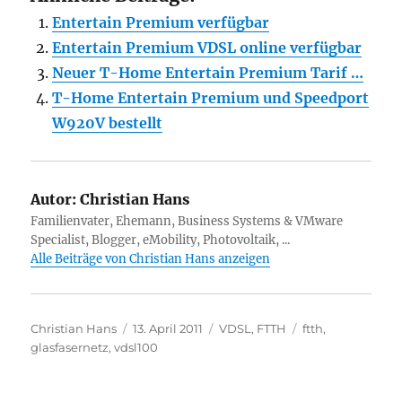
Entertain Premium verfügbar
Entertain Premium VDSL online verfügbar
Neuer T-Home Entertain Premium Tarif …
T-Home Entertain Premium und Speedport
W920V bestellt
Autor:
Christian Hans
Familienvater, Ehemann, Business Systems & VMware
Specialist, Blogger, eMobility, Photovoltaik, ...
Alle Beiträge von Christian Hans anzeigen
Autor
Veröffentlicht
Kategorien
Schlagwörter
Christian Hans
13. April 2011
VDSL
,
FTTH
ftth
,
am
glasfasernetz
,
vdsl100