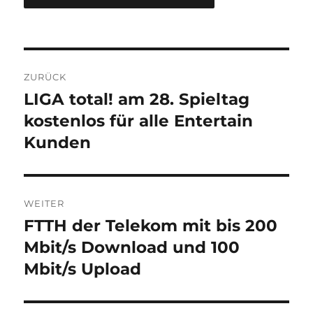
Beitragsnavigation
ZURÜCK
LIGA total! am 28. Spieltag
Vorheriger
Beitrag:
kostenlos für alle Entertain
Kunden
WEITER
FTTH der Telekom mit bis 200
Nächster
Beitrag:
Mbit/s Download und 100
Mbit/s Upload