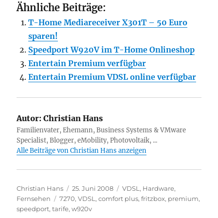
Ähnliche Beiträge:
T-Home Mediareceiver X301T – 50 Euro
sparen!
Speedport W920V im T-Home Onlineshop
Entertain Premium verfügbar
Entertain Premium VDSL online verfügbar
Autor:
Christian Hans
Familienvater, Ehemann, Business Systems & VMware
Specialist, Blogger, eMobility, Photovoltaik, ...
Alle Beiträge von Christian Hans anzeigen
Autor
Veröffentlicht
Kategorien
Christian Hans
25. Juni 2008
VDSL
,
Hardware
,
Schlagwörter
am
Fernsehen
7270
,
VDSL
,
comfort plus
,
fritzbox
,
premium
,
speedport
,
tarife
,
w920v