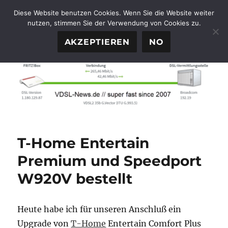
Diese Website benutzen Cookies. Wenn Sie die Website weiter
nutzen, stimmen Sie der Verwendung von Cookies zu.
FTTH-News.de
MENÜ
AKZEPTIEREN
NO
T-Home Entertain
Premium und Speedport
W920V bestellt
Heute habe ich für unseren Anschluß ein
Upgrade von
T-Home
Entertain Comfort Plus