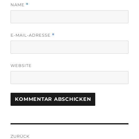
NAME
*
E-MAIL-ADRESSE
*
WEBSITE
Beitragsnavigation
ZURÜCK