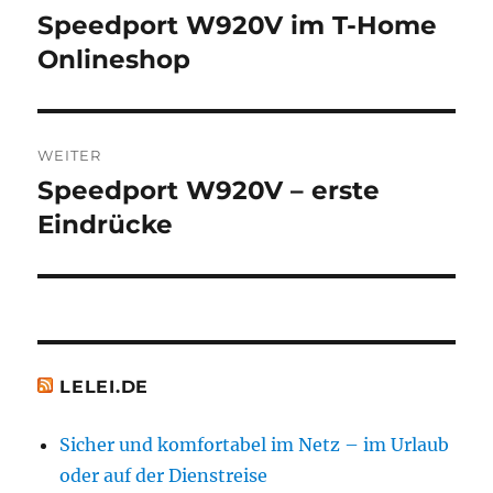
Speedport W920V im T-Home
Vorheriger
Beitrag:
Onlineshop
WEITER
Speedport W920V – erste
Nächster
Beitrag:
Eindrücke
LELEI.DE
Sicher und komfortabel im Netz – im Urlaub
oder auf der Dienstreise