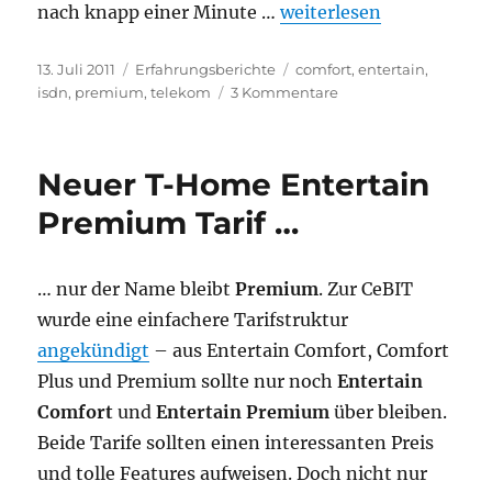
„Telefonie-Verwaltung
nach knapp einer Minute …
weiterlesen
Veröffentlicht
Kategorien
Schlagwörter
13. Juli 2011
Erfahrungsberichte
comfort
,
entertain
,
am
zu
isdn
,
premium
,
telekom
3 Kommentare
Telefonie-
Verwaltung
im
Neuer T-Home Entertain
Telekom
Kundencenter
Premium Tarif …
… nur der Name bleibt
Premium
. Zur CeBIT
wurde eine einfachere Tarifstruktur
angekündigt
– aus Entertain Comfort, Comfort
Plus und Premium sollte nur noch
Entertain
Comfort
und
Entertain Premium
über bleiben.
Beide Tarife sollten einen interessanten Preis
und tolle Features aufweisen. Doch nicht nur