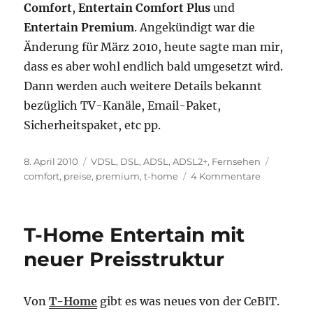
Comfort
,
Entertain Comfort Plus
und
Entertain Premium
. Angekündigt war die
Änderung für März 2010, heute sagte man mir,
dass es aber wohl endlich bald umgesetzt wird.
Dann werden auch weitere Details bekannt
bezüglich TV-Kanäle, Email-Paket,
Sicherheitspaket, etc pp.
Veröffentlicht
Kategorien
Schlagw
8. April 2010
VDSL
,
DSL, ADSL, ADSL2+
,
Fernsehen
am
zu
comfort
,
preise
,
premium
,
t-home
4 Kommentare
Neue
Preisstrukt
lässt
T-Home Entertain mit
auf
sich
neuer Preisstruktur
warten
…
Von
T-Home
gibt es was neues von der CeBIT.