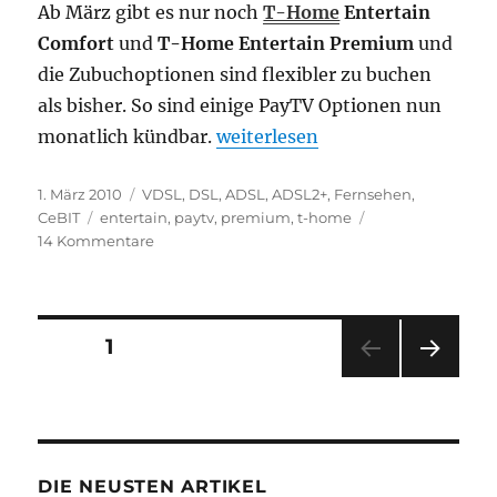
Ab März gibt es nur noch
T-Home
Entertain
Comfort
und
T-Home Entertain Premium
und
die Zubuchoptionen sind flexibler zu buchen
als bisher. So sind einige PayTV Optionen nun
„T-Home Entertain mit neuer P
monatlich kündbar.
weiterlesen
Veröffentlicht
Kategorien
1. März 2010
VDSL
,
DSL, ADSL, ADSL2+
,
Fernsehen
,
am
Schlagwörter
CeBIT
entertain
,
paytv
,
premium
,
t-home
zu
14 Kommentare
T-
Home
Entertain
mit
Seitennummerierung
SEITE
1
neuer
Preisstruktur
NÄC
der
HSTE
SEIT
Beiträge
E
DIE NEUSTEN ARTIKEL