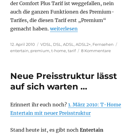
der Comfort Plus Tarif ist weggefallen, nein
auch die ganzen Funktionen des Premium-
Tarifes, die diesen Tarif erst „Premium“
„Neuer T-Home Entertain Premium
gemacht haben.
weiterlesen
Veröffentlicht
Kategorien
Schlagw
12. April 2010
VDSL
,
DSL, ADSL, ADSL2+
,
Fernsehen
am
zu
entertain
,
premium
,
t-home
,
tarif
8 Kommentare
Neuer
T-
Home
Neue Preisstruktur lässt
Entertain
Premium
auf sich warten …
Tarif
…
Erinnert ihr euch noch?
1. März 2010: T-Home
Entertain mit neuer Preisstruktur
Stand heute ist, es gibt noch
Entertain