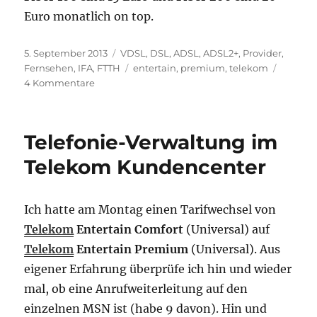
Euro monatlich on top.
Veröffentlicht
Kategorien
5. September 2013
VDSL
,
DSL, ADSL, ADSL2+
,
Provider
,
am
Schlagwörter
Fernsehen
,
IFA
,
FTTH
entertain
,
premium
,
telekom
zu
4 Kommentare
Telekom
Entertain
Premium
Telefonie-Verwaltung im
(6)
endlich
Telekom Kundencenter
wieder
Premium
Ich hatte am Montag einen Tarifwechsel von
Telekom
Entertain Comfort
(Universal) auf
Telekom
Entertain Premium
(Universal). Aus
eigener Erfahrung überprüfe ich hin und wieder
mal, ob eine Anrufweiterleitung auf den
einzelnen MSN ist (habe 9 davon). Hin und