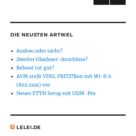
120
NÄC
der
Euro
HSTE
sparen
SEIT
Beiträge
E
…
DIE NEUSTEN ARTIKEL
Ausbau oder nicht?
Zweiter Glasfaser-Anschluss?
Reboot tut gut?
AVM stellt VDSL FRITZ!Box mit Wi-fi 6
(802.11ax) vor
Neues FTTH Setup mit UDM-Pro
LELEI.DE