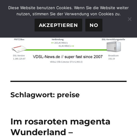
Diese Website benutzen Cookies. Wenn Sie die Website weiter
nutzen, stimmen Sie der Verwendung von Cookies zu.
FTTH-News.de
MENÜ
AKZEPTIEREN
NO
Schlagwort:
preise
Im rosaroten magenta
Wunderland –