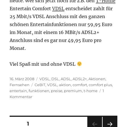
heute. Wer sich jetzt noch für z.B. den
T-Home
Entertain Comfort
VDSL
entscheidet zahlt für
25 Mbit/s VDSL Anschluss mit den ganzen
schönen Entertainfunktionen nur 59,95 Euro
im Monat, mit einem 16 MBit/s ADSL2+
Anschluss sind es gar nur 49,95 Euro pro
Monat.
Viel Spaß mit und ohne VDSL
Veröffentlicht
Kategorien
16. März 2008
VDSL
,
DSL, ADSL, ADSL2+
,
Aktionen
,
am
Schlagwörter
Fernsehen
CeBIT
,
VDSL
,
aktion
,
comfort
,
comfort plus
,
entertain
,
funktionen
,
preise
,
premium
,
t-home
1
zu
Kommentar
Nur
noch
heute
bis
Seitennummerierung
SEITE
1
zu