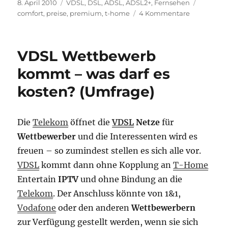
Veröffentlicht
Kategorien
Schlagw
8. April 2010
VDSL
,
DSL, ADSL, ADSL2+
,
Fernsehen
am
zu
comfort
,
preise
,
premium
,
t-home
4 Kommentare
Neue
Preisstrukt
lässt
VDSL Wettbewerb
auf
sich
kommt – was darf es
warten
kosten? (Umfrage)
…
Die
Telekom
öffnet die
VDSL
Netze
für
Wettbewerber
und die Interessenten wird es
freuen – so zumindest stellen es sich alle vor.
VDSL
kommt dann ohne Kopplung an
T-Home
Entertain
IPTV
und ohne Bindung an die
Telekom
. Der Anschluss könnte von 1&1,
Vodafone
oder den anderen
Wettbewerbern
zur Verfügung gestellt werden, wenn sie sich