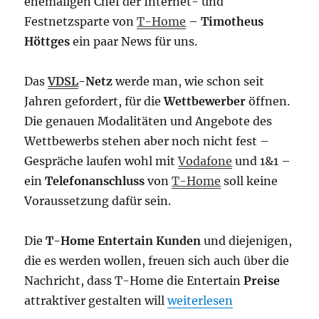
ehemaligen Chef der Internet- und
Festnetzsparte von
T-Home
–
Timotheus
Höttges
ein paar News für uns.
Das
VDSL
-Netz
werde man, wie schon seit
Jahren gefordert, für die
Wettbewerber
öffnen.
Die genauen Modalitäten und Angebote des
Wettbewerbs stehen aber noch nicht fest –
Gespräche laufen wohl mit
Vodafone
und 1&1 –
ein
Telefonanschluss
von
T-Home
soll keine
Voraussetzung dafür sein.
Die
T-Home Entertain Kunden
und diejenigen,
die es werden wollen, freuen sich auch über die
Nachricht, dass T-Home die Entertain
Preise
„VDSL für Wettbewerber – 
attraktiver gestalten will
weiterlesen