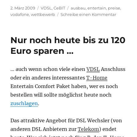
Veröffentlicht
Kategorien
Schlagwörter
2. März 2009
VDSL
,
CeBIT
ausbau
,
entertain
,
preise
,
am
zu
vodafone
,
wettbewerb
Schreibe einen Kommentar
VDSL
für
Wettbewe
Nur noch heute bis zu 120
–
Entertain
Euro sparen …
wird
billiger
… auch wenn schon viele einen
VDSL
Anschluss
oder ein anderes interessantes
T-Home
Entertain Comfort Paket haben, wer es noch
bestellen will sollte möglichst heute noch
zuschlagen
.
Das attraktive Angebot für DSL Wechsler (von
anderen DSL Anbietern zur
Telekom
) endet