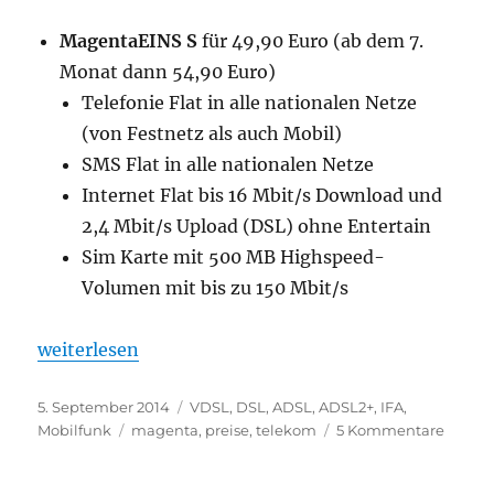
MagentaEINS S
für 49,90 Euro (ab dem 7.
Monat dann 54,90 Euro)
Telefonie Flat in alle nationalen Netze
(von Festnetz als auch Mobil)
SMS Flat in alle nationalen Netze
Internet Flat bis 16 Mbit/s Download und
2,4 Mbit/s Upload (DSL) ohne Entertain
Sim Karte mit 500 MB Highspeed-
Volumen mit bis zu 150 Mbit/s
„Im rosaroten magenta Wunderland – MagentaEIN
weiterlesen
Veröffentlicht
Kategorien
5. September 2014
VDSL
,
DSL, ADSL, ADSL2+
,
IFA
,
am
Schlagwörter
zu
Mobilfunk
magenta
,
preise
,
telekom
5 Kommentare
Im
rosaro