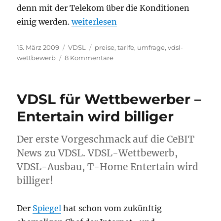
denn mit der Telekom über die Konditionen
„VDSL Wettbewerb kommt – was darf 
einig werden.
weiterlesen
Veröffentlicht
Kategorien
Schlagwörter
15. März 2009
VDSL
preise
,
tarife
,
umfrage
,
vdsl-
am
zu
wettbewerb
8 Kommentare
VDSL
Wettbewerb
kommt
VDSL für Wettbewerber –
–
was
Entertain wird billiger
darf
es
Der erste Vorgeschmack auf die CeBIT
kosten?
(Umfrage)
News zu VDSL. VDSL-Wettbewerb,
VDSL-Ausbau, T-Home Entertain wird
billiger!
Der
Spiegel
hat schon vom zukünftig