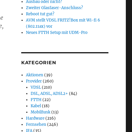
Ausbau oder nicht?
Zweiter Glasfaser-Anschluss?
Reboot tut gut?
le
AVM stellt VDSL FRITZ!Box mit Wi-fi 6
e,
(802.11ax) vor
Neues FTTH Setup mit UDM-Pro
KATEGORIEN
Aktionen
(39)
Provider
(260)
VDSL
(210)
DSL, ADSL, ADSL2+
(84)
FTTH
(22)
Kabel
(18)
Mobilfunk
(13)
Hardware
(216)
Fernsehen
(246)
IFA
(35)