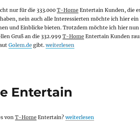
icht nur für die 333.000
T-Home
Entertain Kunden, die e
haben, nein auch alle Interessierten möchte ich hier ein
nen und Einblicke bieten. Trotzdem möchte ich hier nun
ellen Gruß an die 332.999
T-Home
Entertain Kunden rau
„Grüße an die anderen 332.999 T-Ho
laut
Golem.de
gibt.
weiterlesen
e Entertain
„Neues von T-Home Entertai
es von
T-Home
Entertain?
weiterlesen