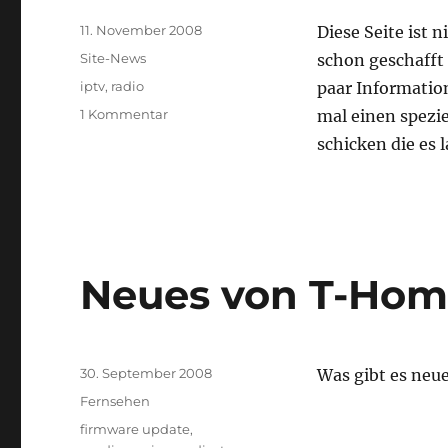
Veröffentlicht
11. November 2008
Diese Seite ist n
am
Kategorien
Site-News
schon geschafft 
Schlagwörter
iptv
,
radio
paar Informatio
zu
1 Kommentar
mal einen spezi
Grüße
schicken die es 
an
die
anderen
332.999
T-
Home
Neues von T-Hom
Entertain
Kunden
Veröffentlicht
30. September 2008
Was gibt es neu
am
Kategorien
Fernsehen
Schlagwörter
firmware update
,