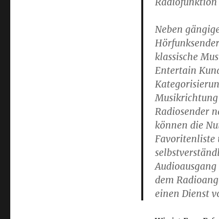
Radiofunktion i
Home
integriert
rund
Neben gängige
2.500
Hörfunksender
Radiosender
klassische Mus
in
die
Entertain Kun
Entertain-
Kategorisieru
Pakete
Musikrichtung
Radiosender na
können die Nut
Favoritenlist
selbstverständ
Audioausgang
dem Radioange
einen Dienst v