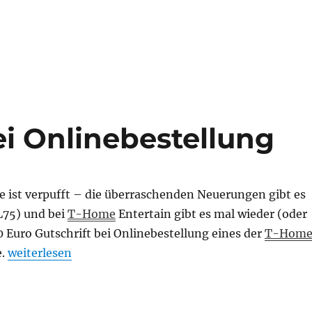
ei Onlinebestellung
e ist verpufft – die überraschenden Neuerungen gibt es
L75) und bei
T-Home
Entertain gibt es mal wieder (oder
 Euro Gutschrift bei Onlinebestellung eines der
T-Hom
„20 Euro sparen bei Onlinebestellung“
e.
weiterlesen