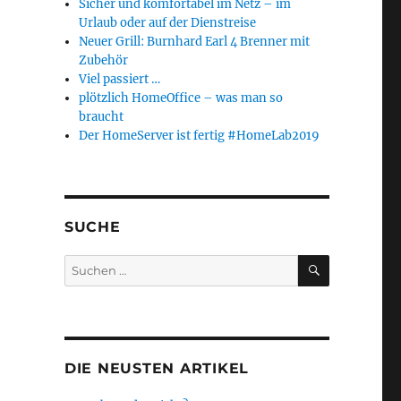
Sicher und komfortabel im Netz – im
Urlaub oder auf der Dienstreise
nachten und einen guten Start in 2009“
Neuer Grill: Burnhard Earl 4 Brenner mit
Zubehör
Viel passiert …
plötzlich HomeOffice – was man so
braucht
Der HomeServer ist fertig #HomeLab2019
SUCHE
SUCHEN
Suchen
nach:
DIE NEUSTEN ARTIKEL