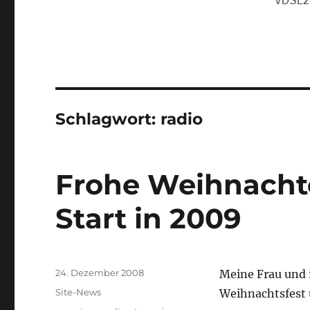
Schlagwort:
radio
Frohe Weihnacht
Start in 2009
Veröffentlicht
24. Dezember 2008
Meine Frau und 
am
Kategorien
Site-News
Weihnachtsfest 