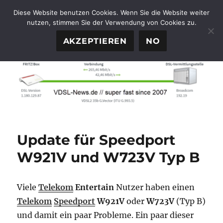
Diese Website benutzen Cookies. Wenn Sie die Website weiter
nutzen, stimmen Sie der Verwendung von Cookies zu.
FTTH-News.de
MENÜ
AKZEPTIEREN
NO
Update für Speedport
W921V und W723V Typ B
Viele
Telekom
Entertain
Nutzer haben einen
Telekom
Speedport
W921V
oder
W723V
(Typ B)
und damit ein paar Probleme. Ein paar dieser