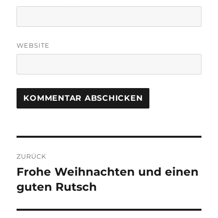
WEBSITE
Beitragsnavigation
ZURÜCK
Frohe Weihnachten und einen
Vorheriger
Beitrag:
guten Rutsch