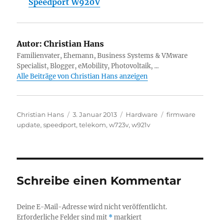
Speedport W920V
Autor:
Christian Hans
Familienvater, Ehemann, Business Systems & VMware
Specialist, Blogger, eMobility, Photovoltaik, ...
Alle Beiträge von Christian Hans anzeigen
Autor
Veröffentlicht
Kategorien
Schlagwörter
Christian Hans
3. Januar 2013
Hardware
firmware
am
update
,
speedport
,
telekom
,
w723v
,
w921v
Schreibe einen Kommentar
Deine E-Mail-Adresse wird nicht veröffentlicht.
Erforderliche Felder sind mit
*
markiert