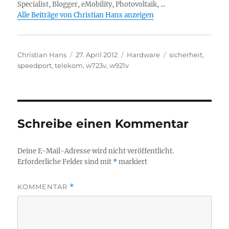
Specialist, Blogger, eMobility, Photovoltaik, ...
Alle Beiträge von Christian Hans anzeigen
Autor
Veröffentlicht
Kategorien
Schlagwörter
Christian Hans
27. April 2012
Hardware
sicherheit
,
am
speedport
,
telekom
,
w723v
,
w921v
Schreibe einen Kommentar
Deine E-Mail-Adresse wird nicht veröffentlicht.
Erforderliche Felder sind mit
*
markiert
KOMMENTAR
*