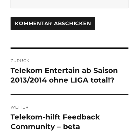
Beitragsnavigation
ZURÜCK
Telekom Entertain ab Saison
Vorheriger
Beitrag:
2013/2014 ohne LIGA total!?
WEITER
Telekom-hilft Feedback
Nächster
Beitrag:
Community – beta