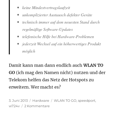
keine Mindestvertragslaufzeit
unkomplizierter Austausch defekter Geräte
technisch immer auf dem neuesten Stand durch
regelmäßige Software-Updates
telefonische Hilfe bei Hardware-Problemen
jederzeit Wechsel auf ein höherwertiges Produkt
möglich
Damit kann man dann endlich auch
WLAN TO
GO
(ich mag den Namen nicht) nutzen und der
Telekom helfen das Netz der Hotspots zu
erweitern. Wer macht es?
Veröffentlicht
Kategorien
Schlagwörter
3. Juni 2013
Hardware
WLAN TO GO
,
speedport
,
am
zu
w724v
2 Kommentare
Mit