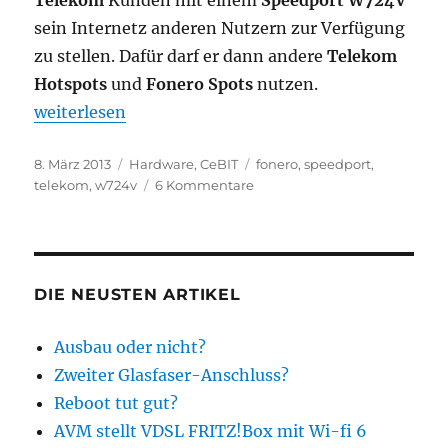
Telekom
Kunden mit einem
Speedport W724V
sein Internetz anderen Nutzern zur Verfügung
zu stellen. Dafür darf er dann andere
Telekom
Hotspots
und
Fonero Spots
nutzen.
„Telekom Speedport W724V und WLAN TO GO“
weiterlesen
Veröffentlicht
Kategorien
Schlagwörter
8. März 2013
Hardware
,
CeBIT
fonero
,
speedport
,
am
zu
telekom
,
w724v
6 Kommentare
Telekom
Speedport
W724V
und
WLAN
DIE NEUSTEN ARTIKEL
TO
GO
Ausbau oder nicht?
Zweiter Glasfaser-Anschluss?
Reboot tut gut?
AVM stellt VDSL FRITZ!Box mit Wi-fi 6