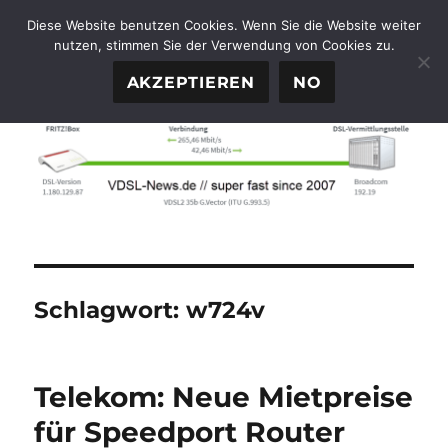
Diese Website benutzen Cookies. Wenn Sie die Website weiter
nutzen, stimmen Sie der Verwendung von Cookies zu.
FTTH-News.de
MENÜ
AKZEPTIEREN
NO
Schlagwort:
w724v
Telekom: Neue Mietpreise
für Speedport Router