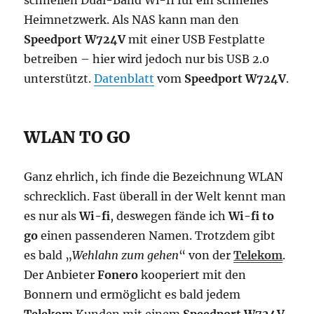
schnellen Dual-Band Wi-fi für ein schnelles
Heimnetzwerk. Als NAS kann man den
Speedport W724V
mit einer USB Festplatte
betreiben – hier wird jedoch nur bis USB 2.0
unterstützt.
Datenblatt
vom
Speedport W724V
.
WLAN TO GO
Ganz ehrlich, ich finde die Bezeichnung WLAN
schrecklich. Fast überall in der Welt kennt man
es nur als
Wi-fi
, deswegen fände ich
Wi-fi to
go
einen passenderen Namen. Trotzdem gibt
es bald „
Wehlahn zum gehen
“ von der
Telekom
.
Der Anbieter
Fonero
kooperiert mit den
Bonnern und ermöglicht es bald jedem