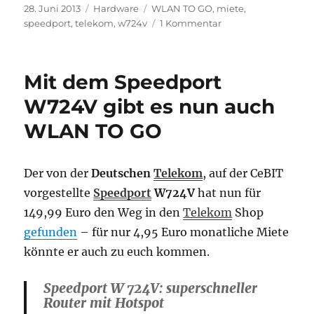
Veröffentlicht
Kategorien
Schlagwörter
28. Juni 2013
Hardware
WLAN TO GO
,
miete
,
am
zu
speedport
,
telekom
,
w724v
1 Kommentar
Telekom:
Neue
Mietpreise
Mit dem Speedport
für
Speedport
W724V gibt es nun auch
Router
WLAN TO GO
Der von der
Deutschen
Telekom
, auf der CeBIT
vorgestellte
Speedport
W724V
hat nun für
149,99 Euro den Weg in den
Telekom
Shop
gefunden
– für nur 4,95 Euro monatliche Miete
könnte er auch zu euch kommen.
Speedport W 724V: superschneller
Router mit Hotspot