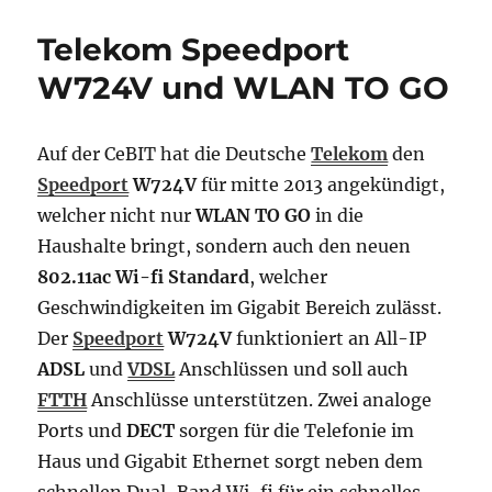
dem
Speedport
Telekom Speedport
W724V
gibt
W724V und WLAN TO GO
es
nun
auch
Auf der CeBIT hat die Deutsche
Telekom
den
WLAN
Speedport
W724V
für mitte 2013 angekündigt,
TO
GO
welcher nicht nur
WLAN TO GO
in die
Haushalte bringt, sondern auch den neuen
802.11ac Wi-fi Standard
, welcher
Geschwindigkeiten im Gigabit Bereich zulässt.
Der
Speedport
W724V
funktioniert an All-IP
ADSL
und
VDSL
Anschlüssen und soll auch
FTTH
Anschlüsse unterstützen. Zwei analoge
Ports und
DECT
sorgen für die Telefonie im
Haus und Gigabit Ethernet sorgt neben dem