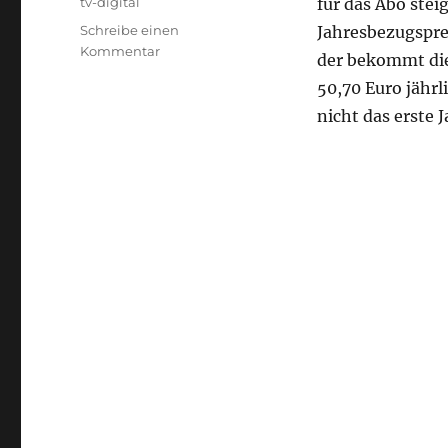
Schlagwörter
tv-digital
für das Abo stei
Schreibe einen
Jahresbezugspre
zu
Kommentar
der bekommt di
Preiserhöhung:
50,70 Euro jähr
TV-
Digital
nicht das erste J
Entertain
Abo