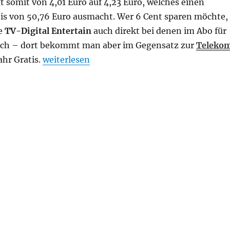
gt somit von 4,01 Euro auf 4,23 Euro, welches einen
is von 50,76 Euro ausmacht. Wer 6 Cent sparen möchte,
e
TV-Digital Entertain
auch direkt bei denen im Abo für
lich – dort bekommt man aber im Gegensatz zur
Teleko
„Preiserhöhung: TV-Digital Entertain Abo“
ahr Gratis.
weiterlesen