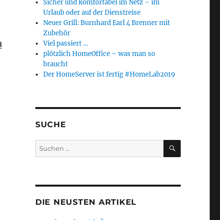
Sicher und komfortabel im Netz – im
Urlaub oder auf der Dienstreise
Neuer Grill: Burnhard Earl 4 Brenner mit
Zubehör
m
Viel passiert …
plötzlich HomeOffice – was man so
braucht
Der HomeServer ist fertig #HomeLab2019
SUCHE
SUCHEN
Suchen
nach:
DIE NEUSTEN ARTIKEL