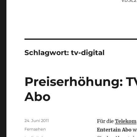
Schlagwort:
tv-digital
Preiserhöhung: TV
Abo
Veröffentlicht
24. Juni 2011
Für die
Telekom
am
Kategorien
Fernsehen
Entertain Abo
wi