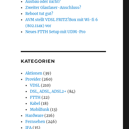
Ausbau oder nicht?
Zweiter Glasfaser-Anschluss?
Reboot tut gut?
AVM stellt VDSL FRITZ!Box mit Wi-fi 6
(802.11ax) vor
Neues FTTH Setup mit UDM-Pro
KATEGORIEN
Aktionen
(39)
Provider
(260)
VDSL
(210)
DSL, ADSL, ADSL2+
(84)
FTTH
(22)
Kabel
(18)
Mobilfunk
(13)
Hardware
(216)
Fernsehen
(246)
IFA
(35)