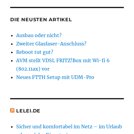
Der
urbane
Telekom
DIE NEUSTEN ARTIKEL
Shop
in
Ausbau oder nicht?
Berlin
Zweiter Glasfaser-Anschluss?
Mitte
Reboot tut gut?
AVM stellt VDSL FRITZ!Box mit Wi-fi 6
(802.11ax) vor
Neues FTTH Setup mit UDM-Pro
LELEI.DE
Sicher und komfortabel im Netz – im Urlaub