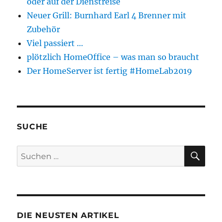
oder auf der Dienstreise
Neuer Grill: Burnhard Earl 4 Brenner mit
Zubehör
Viel passiert …
plötzlich HomeOffice – was man so braucht
Der HomeServer ist fertig #HomeLab2019
SUCHE
SU
Suchen
nach:
DIE NEUSTEN ARTIKEL