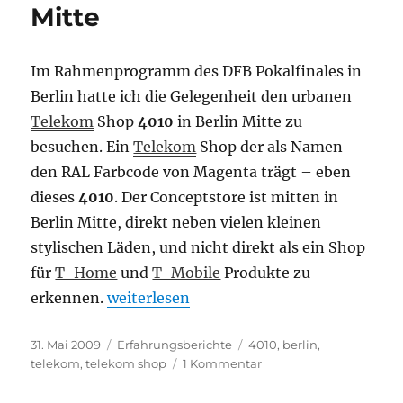
Mitte
Im Rahmenprogramm des DFB Pokalfinales in
Berlin hatte ich die Gelegenheit den urbanen
Telekom
Shop
4010
in Berlin Mitte zu
besuchen. Ein
Telekom
Shop der als Namen
den RAL Farbcode von Magenta trägt – eben
dieses
4010
. Der Conceptstore ist mitten in
Berlin Mitte, direkt neben vielen kleinen
stylischen Läden, und nicht direkt als ein Shop
für
T-Home
und
T-Mobile
Produkte zu
„4010 – Der urbane Telekom Shop in Berl
erkennen.
weiterlesen
Veröffentlicht
Kategorien
Schlagwörter
31. Mai 2009
Erfahrungsberichte
4010
,
berlin
,
am
zu
telekom
,
telekom shop
1 Kommentar
4010
–