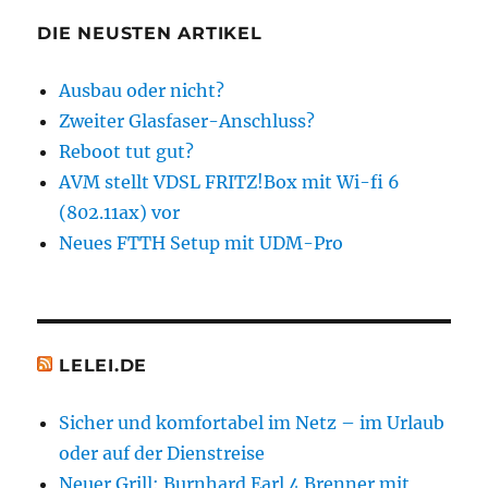
Sky
und
DIE NEUSTEN ARTIKEL
Angebot
für
Ausbau oder nicht?
Frühbuch
Zweiter Glasfaser-Anschluss?
Reboot tut gut?
AVM stellt VDSL FRITZ!Box mit Wi-fi 6
(802.11ax) vor
Neues FTTH Setup mit UDM-Pro
LELEI.DE
Sicher und komfortabel im Netz – im Urlaub
oder auf der Dienstreise
Neuer Grill: Burnhard Earl 4 Brenner mit