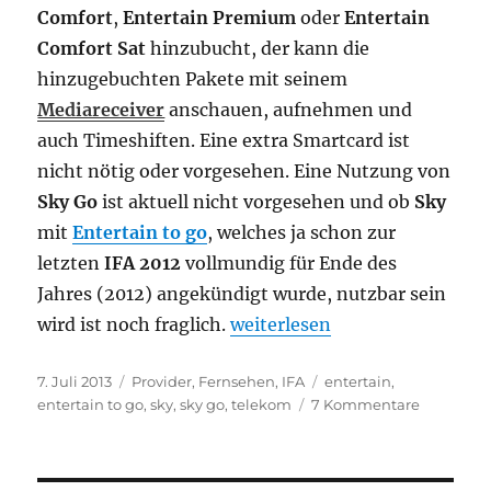
Comfort
,
Entertain Premium
oder
Entertain
Comfort Sat
hinzubucht, der kann die
hinzugebuchten Pakete mit seinem
Mediareceiver
anschauen, aufnehmen und
auch Timeshiften. Eine extra Smartcard ist
nicht nötig oder vorgesehen. Eine Nutzung von
Sky Go
ist aktuell nicht vorgesehen und ob
Sky
mit
Entertain to go
, welches ja schon zur
letzten
IFA 2012
vollmundig für Ende des
Jahres (2012) angekündigt wurde, nutzbar sein
„Telekom Entertain mit Sky 
wird ist noch fraglich.
weiterlesen
Veröffentlicht
Kategorien
Schlagwörter
7. Juli 2013
Provider
,
Fernsehen
,
IFA
entertain
,
am
zu
entertain to go
,
sky
,
sky go
,
telekom
7 Kommentare
Telekom
Entertain
mit