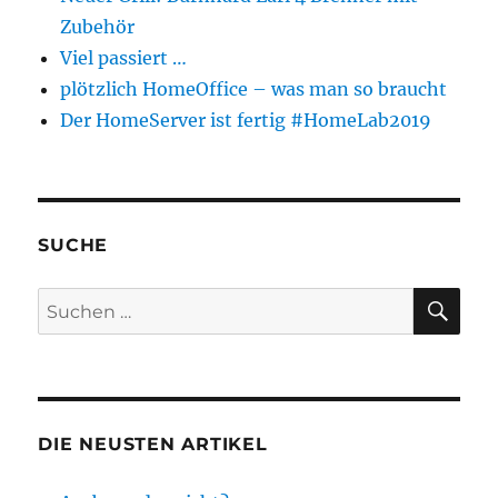
Zubehör
Viel passiert …
plötzlich HomeOffice – was man so braucht
Der HomeServer ist fertig #HomeLab2019
SUCHE
SU
Suchen
nach:
DIE NEUSTEN ARTIKEL