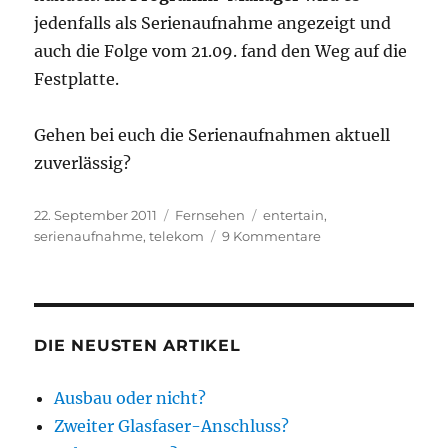
jedenfalls als Serienaufnahme angezeigt und
auch die Folge vom 21.09. fand den Weg auf die
Festplatte.
Gehen bei euch die Serienaufnahmen aktuell
zuverlässig?
Veröffentlicht
Kategorien
Schlagwörter
22. September 2011
Fernsehen
entertain
,
am
zu
serienaufnahme
,
telekom
9 Kommentare
Telekom
Entertain:
Probleme
mit
Serienaufnahme?
DIE NEUSTEN ARTIKEL
Ausbau oder nicht?
Zweiter Glasfaser-Anschluss?