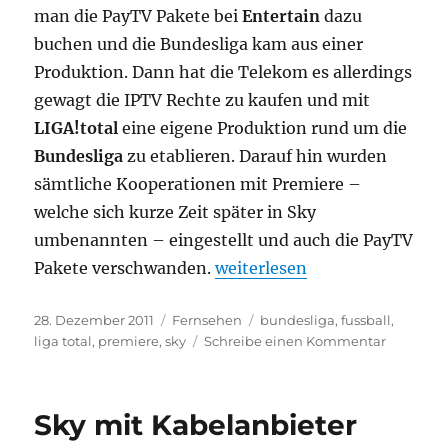
man die PayTV Pakete bei
Entertain
dazu
buchen und die Bundesliga kam aus einer
Produktion. Dann hat die Telekom es allerdings
gewagt die IPTV Rechte zu kaufen und mit
LIGA!total
eine eigene Produktion rund um die
Bundesliga
zu etablieren. Darauf hin wurden
sämtliche Kooperationen mit Premiere –
welche sich kurze Zeit später in Sky
umbenannten – eingestellt und auch die PayTV
„Telekom möchte Rechte an 
Pakete verschwanden.
weiterlesen
Veröffentlicht
Kategorien
Schlagwörter
28. Dezember 2011
Fernsehen
bundesliga
,
fussball
,
am
zu
liga total
,
premiere
,
sky
Schreibe einen Kommentar
Telekom
möchte
Rechte
Sky mit Kabelanbieter
an
der