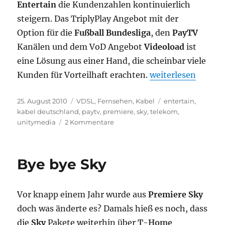
Entertain
die Kundenzahlen kontinuierlich
steigern. Das TriplyPlay Angebot mit der
Option für die
Fußball Bundesliga
, den
PayTV
Kanälen und dem VoD Angebot
Videoload
ist
eine Lösung aus einer Hand, die scheinbar viele
„Sky mit Kabelanb
Kunden für Vorteilhaft erachten.
weiterlesen
Veröffentlicht
Kategorien
Schlagwörter
25. August 2010
VDSL
,
Fernsehen
,
Kabel
entertain
,
am
kabel deutschland
,
paytv
,
premiere
,
sky
,
telekom
,
zu
unitymedia
2 Kommentare
Sky
mit
Kabelanbieter
Bye bye Sky
gegen
Telekom
Entertain
Vor knapp einem Jahr wurde aus
Premiere
Sky
doch was änderte es? Damals hieß es noch, dass
die
Sky
Pakete weiterhin über
T-Home