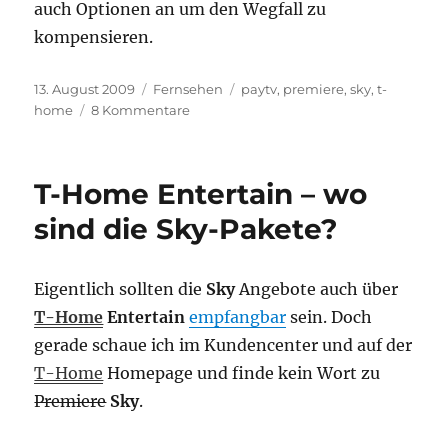
auch Optionen an um den Wegfall zu
kompensieren.
Veröffentlicht
Kategorien
Schlagwörter
13. August 2009
Fernsehen
paytv
,
premiere
,
sky
,
t-
am
zu
home
8 Kommentare
Bye
bye
Sky
T-Home Entertain – wo
sind die Sky-Pakete?
Eigentlich sollten die
Sky
Angebote auch über
T-Home
Entertain
empfangbar
sein. Doch
gerade schaue ich im Kundencenter und auf der
T-Home
Homepage und finde kein Wort zu
Premiere
Sky
.