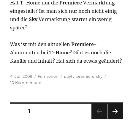
Hat T-Home nur die
Premiere
Vermarktung
eingestellt? Ist man sich nur noch nicht einig
und die
Sky
Vermarktung startet ein wenig
später?
Was ist mit den aktuellen
Premiere
-
Abonnenten bei
T-Home
? Gibt es noch die
Kanäle und Inhalt? Hat sich da etwas geändert?
Veröffentlicht
Kategorien
Schlagwörter
4. Juli 2009
Fernsehen
paytv
,
premiere
,
sky
am
zu
10 Kommentare
T-
Home
Entertain
–
Seitennummerierung
SEITE
1
wo
sind
NÄC
der
die
HSTE
Sky-