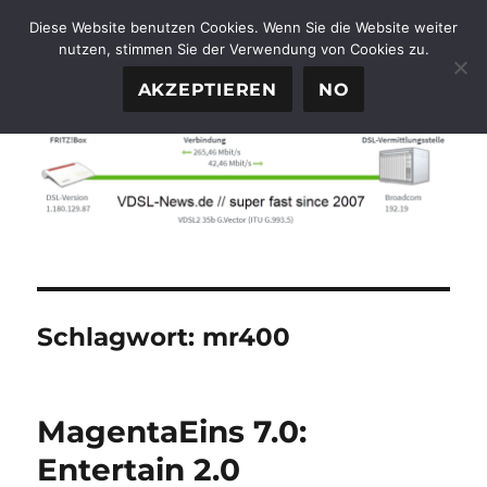
Diese Website benutzen Cookies. Wenn Sie die Website weiter
nutzen, stimmen Sie der Verwendung von Cookies zu.
FTTH-News.de
MENÜ
AKZEPTIEREN
NO
Schlagwort:
mr400
MagentaEins 7.0:
Entertain 2.0