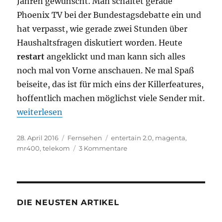
Jahren gewünscht. Man schaltet gerade
Phoenix TV bei der Bundestagsdebatte ein und
hat verpasst, wie gerade zwei Stunden über
Haushaltsfragen diskutiert worden. Heute
restart
angeklickt und man kann sich alles
noch mal von Vorne anschauen. Ne mal Spaß
beiseite, das ist für mich eins der Killerfeatures,
hoffentlich machen möglichst viele Sender mit.
„MagentaEins 7.0: Entertain 2.0“
weiterlesen
Veröffentlicht
Kategorien
Schlagwörter
28. April 2016
Fernsehen
entertain 2.0
,
magenta
,
am
zu
mr400
,
telekom
3 Kommentare
MagentaEins
7.0:
Entertain
2.0
DIE NEUSTEN ARTIKEL