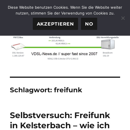
Diese Website benutzen Cookies. Wenn Sie die Website weiter
nutzen, stimmen Sie der Verwendung von Cookies zu.
FTTH-News.de
MENÜ
AKZEPTIEREN
NO
Schlagwort:
freifunk
Selbstversuch: Freifunk
in Kelsterbach – wie ich