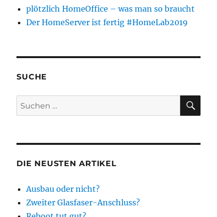
plötzlich HomeOffice – was man so braucht
Der HomeServer ist fertig #HomeLab2019
SUCHE
SU
Suchen
nach:
DIE NEUSTEN ARTIKEL
Ausbau oder nicht?
Zweiter Glasfaser-Anschluss?
Reboot tut gut?