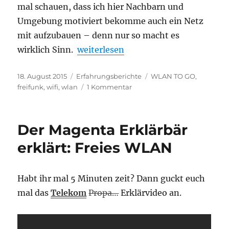
mal schauen, dass ich hier Nachbarn und
Umgebung motiviert bekomme auch ein Netz
mit aufzubauen – denn nur so macht es
„Selbstversuch: Freifunk in Kelsterb
wirklich Sinn.
weiterlesen
Veröffentlicht
Kategorien
Schlagwörter
18. August 2015
Erfahrungsberichte
WLAN TO GO
,
am
zu
freifunk
,
wifi
,
wlan
1 Kommentar
Selbstversuch:
Freifunk
in
Der Magenta Erklärbär
Kelsterbach
–
erklärt: Freies WLAN
wie
ich
dazu
Habt ihr mal 5 Minuten zeit? Dann guckt euch
kam
mal das
Telekom
Propa…
Erklärvideo an.