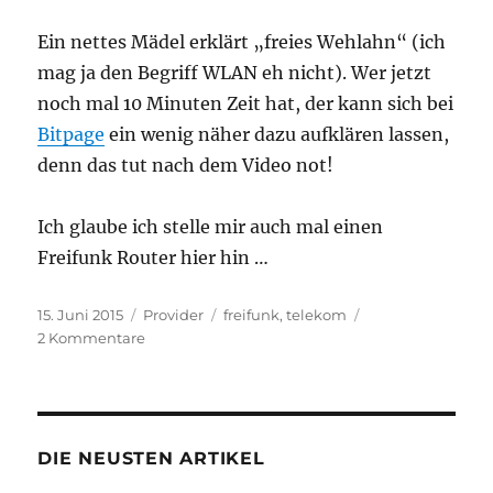
Ein nettes Mädel erklärt „freies Wehlahn“ (ich
mag ja den Begriff WLAN eh nicht). Wer jetzt
noch mal 10 Minuten Zeit hat, der kann sich bei
Bitpage
ein wenig näher dazu aufklären lassen,
denn das tut nach dem Video not!
Ich glaube ich stelle mir auch mal einen
Freifunk Router hier hin …
Veröffentlicht
Kategorien
Schlagwörter
15. Juni 2015
Provider
freifunk
,
telekom
am
zu
2 Kommentare
Der
Magenta
Erklärbär
erklärt:
Freies
DIE NEUSTEN ARTIKEL
WLAN