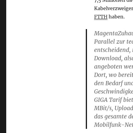
Kabelverzweiger
FTTH
haben.
MagentaZuhause
Parallel zur t
entscheidend, 
Download, also
angeboten wer
Dort, wo berei
den Bedarf un
Geschwindigke
GIGA Tarif bie
MBit/s, Upload
das gesamte de
Mobilfunk-Net