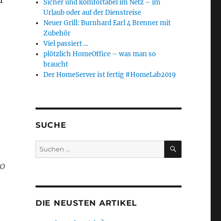
Sicher und komfortabel im Netz – im
Urlaub oder auf der Dienstreise
n
Neuer Grill: Burnhard Earl 4 Brenner mit
Zubehör
Viel passiert …
plötzlich HomeOffice – was man so
braucht
Der HomeServer ist fertig #HomeLab2019
SUCHE
SUCHEN
Suchen
nach:
00
DIE NEUSTEN ARTIKEL