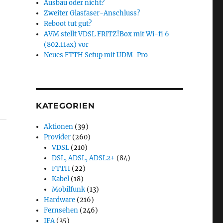
Ausbau oder nicht?
Zweiter Glasfaser-Anschluss?
Reboot tut gut?
AVM stellt VDSL FRITZ!Box mit Wi-fi 6
(802.11ax) vor
Neues FTTH Setup mit UDM-Pro
KATEGORIEN
Aktionen
(39)
Provider
(260)
VDSL
(210)
DSL, ADSL, ADSL2+
(84)
FTTH
(22)
Kabel
(18)
Mobilfunk
(13)
Hardware
(216)
Fernsehen
(246)
IFA
(35)