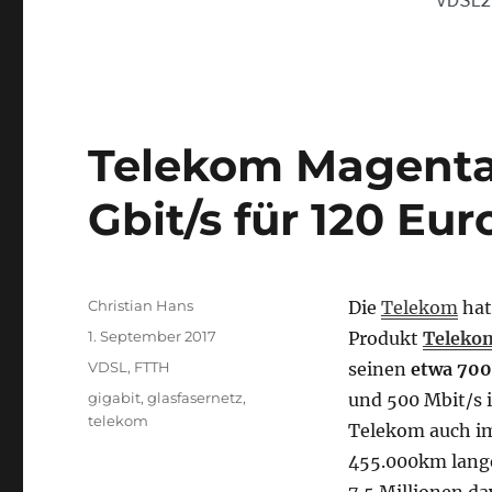
Telekom Magenta
Gbit/s für 120 Eur
Autor
Christian Hans
Die
Telekom
hat
Veröffentlicht
1. September 2017
Produkt
Teleko
am
Kategorien
VDSL
,
FTTH
seinen
etwa 70
Schlagwörter
gigabit
,
glasfasernetz
,
und 500 Mbit/s 
telekom
Telekom auch im
455.000km lan
7,5 Millionen da