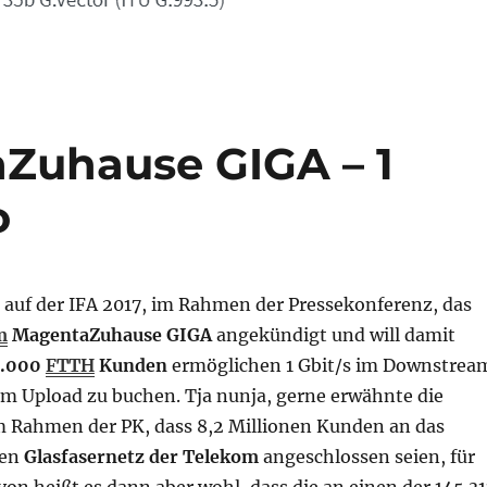
Zuhause GIGA – 1
o
 auf der IFA 2017, im Rahmen der Pressekonferenz, das
m
MagentaZuhause GIGA
angekündigt und will damit
0.000
FTTH
Kunden
ermöglichen 1 Gbit/s im Downstrea
im Upload zu buchen. Tja nunja, gerne erwähnte die
 Rahmen der PK, dass 8,2 Millionen Kunden an das
gen
Glasfasernetz der Telekom
angeschlossen seien, für
von heißt es dann aber wohl, dass die an einen der 145.31