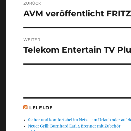
ZURÜCK
AVM veröffentlicht FRITZ
Vorheriger
Beitrag:
WEITER
Telekom Entertain TV Pl
Nächster
Beitrag:
LELEI.DE
Sicher und komfortabel im Netz – im Urlaub oder auf d
Neuer Grill: Burnhard Earl 4 Brenner mit Zubehör