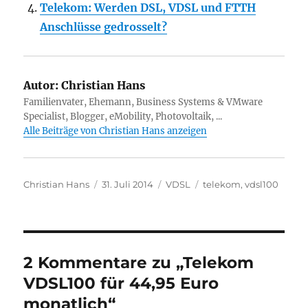
Telekom: Werden DSL, VDSL und FTTH
Anschlüsse gedrosselt?
Autor:
Christian Hans
Familienvater, Ehemann, Business Systems & VMware
Specialist, Blogger, eMobility, Photovoltaik, ...
Alle Beiträge von Christian Hans anzeigen
Autor
Veröffentlicht
Kategorien
Schlagwörter
Christian Hans
31. Juli 2014
VDSL
telekom
,
vdsl100
am
2 Kommentare zu „Telekom
VDSL100 für 44,95 Euro
monatlich“