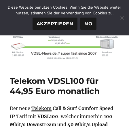
Diese Website benutzen Cookies. Wenn Sie die Website weiter
nutzen, stimmen Sie der Verwendung von Cookies zu.
FTTH-News.de
MENÜ
AKZEPTIEREN
NO
Telekom VDSL100 für
44,95 Euro monatlich
Der neue
Telekom
Call & Surf Comfort Speed
IP
Tarif mit
VDSL100
, welcher immerhin
100
Mbit/s Downstream
und
40 Mbit/s Upload