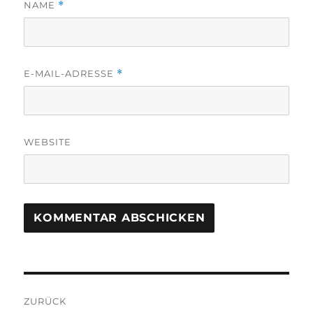
NAME
*
E-MAIL-ADRESSE
*
WEBSITE
Beitragsnavigation
ZURÜCK