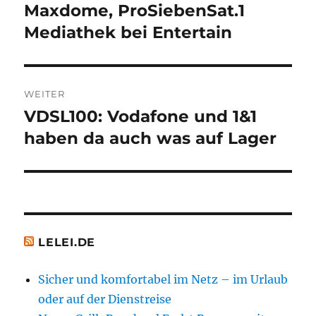
Maxdome, ProSiebenSat.1
Vorheriger
Beitrag:
Mediathek bei Entertain
WEITER
VDSL100: Vodafone und 1&1
Nächster
Beitrag:
haben da auch was auf Lager
LELEI.DE
Sicher und komfortabel im Netz – im Urlaub
oder auf der Dienstreise