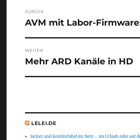
Beitragsnavigation
ZURÜCK
AVM mit Labor-Firmwares
Vorheriger
Beitrag:
WEITER
Mehr ARD Kanäle in HD
Nächster
Beitrag:
LELEI.DE
Sicher und komfortabel im Netz – im Urlaub oder auf d