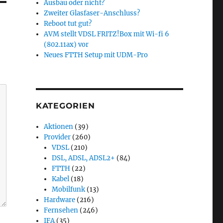
Ausbau oder nicht?
Zweiter Glasfaser-Anschluss?
Reboot tut gut?
AVM stellt VDSL FRITZ!Box mit Wi-fi 6
(802.11ax) vor
Neues FTTH Setup mit UDM-Pro
KATEGORIEN
Aktionen
(39)
Provider
(260)
VDSL
(210)
DSL, ADSL, ADSL2+
(84)
FTTH
(22)
Kabel
(18)
Mobilfunk
(13)
Hardware
(216)
Fernsehen
(246)
IFA
(35)