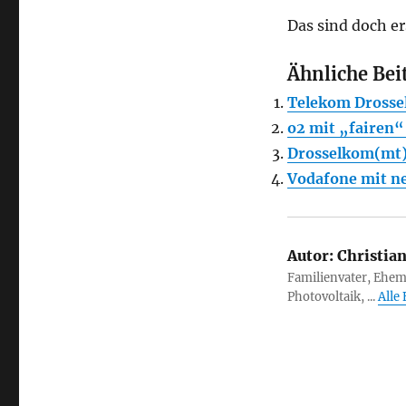
Das sind doch er
Ähnliche Bei
Telekom Drossel
o2 mit „fairen“
Drosselkom(mt):
Vodafone mit n
Autor:
Christia
Familienvater, Ehem
Photovoltaik, ...
Alle