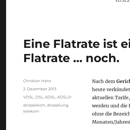
Eine Flatrate ist e
Flatrate … noch.
Autor
Christian Hans
Nach dem
Geric
Veröffentlicht
2. Dezember 2013
heute verkündet
am
Kategorien
VDSL
,
DSL, ADSL, ADSL2+
aktuellen Tarife,
Schlagwörter
drosselkom
,
drosselung
,
werden und die P
telekom
ohne die Bezei
Monaten/Jahren 