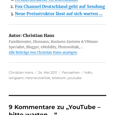
Fox Channel Deutschland geht auf Sendung
Neue Preisstruktur lässt auf sich warten …
Autor:
Christian Hans
Familienvater, Ehemann, Business Systems & VMware
Specialist, Blogger, eMobility, Photovoltaik, ...
Alle Beiträge von Christian Hans anzeigen
Autor
Veröffentlicht
Kategorien
Schlagwörter
Christian Hans
24. Mai 2011
Fernsehen
hdtv
,
am
langsam
,
netzneutralität
,
telekom
,
youtube
9 Kommentare zu „YouTube –
bitte warten …“