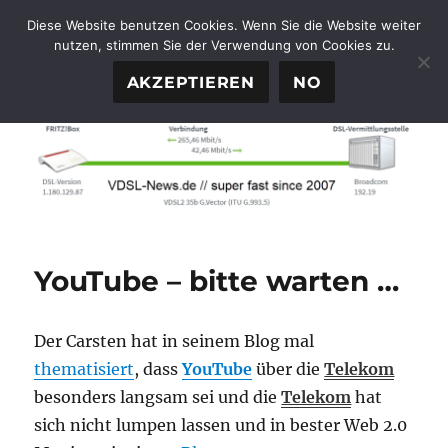
Diese Website benutzen Cookies. Wenn Sie die Website weiter
nutzen, stimmen Sie der Verwendung von Cookies zu.
FTTH-News.de
MENÜ
AKZEPTIEREN
NO
YouTube – bitte warten …
Der Carsten hat in seinem Blog mal
thematisiert
, dass
YouTube
über die
Telekom
besonders langsam sei und die
Telekom
hat
sich nicht lumpen lassen und in bester Web 2.0