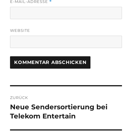
E-MAIL-ADRESSE
*
WEBSITE
Beitragsnavigation
ZURÜCK
Neue Sendersortierung bei
Vorheriger
Beitrag:
Telekom Entertain