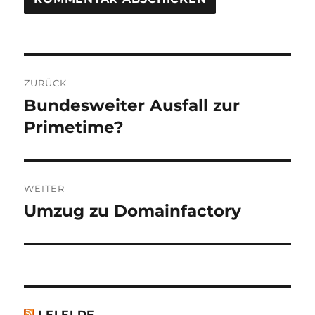
Beitragsnavigation
ZURÜCK
Bundesweiter Ausfall zur
Vorheriger
Beitrag:
Primetime?
WEITER
Umzug zu Domainfactory
Nächster
Beitrag:
LELEI.DE