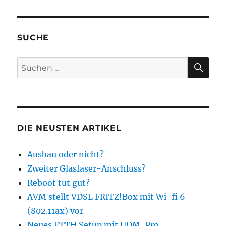
SUCHE
SU
Suchen
nach:
DIE NEUSTEN ARTIKEL
Ausbau oder nicht?
Zweiter Glasfaser-Anschluss?
Reboot tut gut?
AVM stellt VDSL FRITZ!Box mit Wi-fi 6
(802.11ax) vor
Neues FTTH Setup mit UDM-Pro