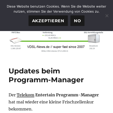
Diese Website benutzen Cookies. Wenn Sie die Website weiter
nutzen, stimmen Sie der Verwendung von Cookies zu.
FTTH-News.de
MENÜ
AKZEPTIEREN
NO
Updates beim
Programm-Manager
Der
Telekom
Entertain
Programm-Manager
hat mal wieder eine kleine Frischzellenkur
bekommen.