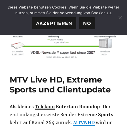
Diese Website benutzen Cookies. Wenn Sie die Website weiter
nutzen, stimmen Sie der Verwendung von Cookies zu.
FTTH-News.de
MENÜ
AKZEPTIEREN
NO
MTV Live HD, Extreme
Sports und Clientupdate
Als kleines
Telekom
Entertain Roundup
: Der
erst unlängst ersetzte Sender
Extreme Sports
kehrt auf Kanal 264 zurück.
MTVNHD
wird un