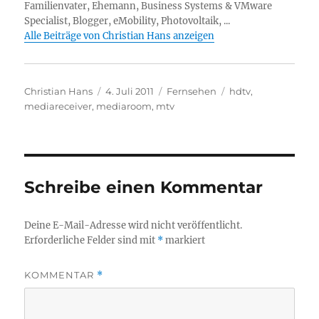
Familienvater, Ehemann, Business Systems & VMware
Specialist, Blogger, eMobility, Photovoltaik, ...
Alle Beiträge von Christian Hans anzeigen
Autor
Veröffentlicht
Kategorien
Schlagwörter
Christian Hans
4. Juli 2011
Fernsehen
hdtv
,
am
mediareceiver
,
mediaroom
,
mtv
Schreibe einen Kommentar
Deine E-Mail-Adresse wird nicht veröffentlicht.
Erforderliche Felder sind mit
*
markiert
KOMMENTAR
*