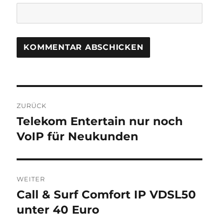
Beitragsnavigation
ZURÜCK
Telekom Entertain nur noch
Vorheriger
Beitrag:
VoIP für Neukunden
WEITER
Call & Surf Comfort IP VDSL50
Nächster
Beitrag:
unter 40 Euro