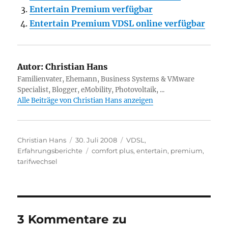
Entertain Premium verfügbar
Entertain Premium VDSL online verfügbar
Autor:
Christian Hans
Familienvater, Ehemann, Business Systems & VMware
Specialist, Blogger, eMobility, Photovoltaik, ...
Alle Beiträge von Christian Hans anzeigen
Autor
Veröffentlicht
Kategorien
Christian Hans
30. Juli 2008
VDSL
,
am
Schlagwörter
Erfahrungsberichte
comfort plus
,
entertain
,
premium
,
tarifwechsel
3 Kommentare zu