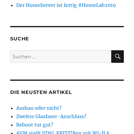
Der HomeServer ist fertig #HomeLab2019
SUCHE
SU
Suchen
nach:
DIE NEUSTEN ARTIKEL
Ausbau oder nicht?
Zweiter Glasfaser-Anschluss?
Reboot tut gut?
AVM stellt VDSL FRITZ!Box mit Wi-fi 6