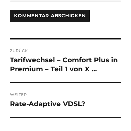
Beitragsnavigation
ZURÜCK
Tarifwechsel – Comfort Plus in
Vorheriger
Beitrag:
Premium – Teil 1 von X …
WEITER
Rate-Adaptive VDSL?
Nächster
Beitrag: