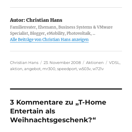
Autor:
Christian Hans
Familienvater, Ehemann, Business Systems & VMware
Specialist, Blogger, eMobility, Photovoltaik, ...
Alle Beiträge von Christian Hans anzeigen
Autor
Veröffentlicht
Kategorien
Schlagwört
Christian Hans
23. November 2008
Aktionen
VDSL
,
am
aktion
,
angebot
,
mr300
,
speedport
,
w503v
,
w721v
3 Kommentare zu „T-Home
Entertain als
Weihnachtsgeschenk?“