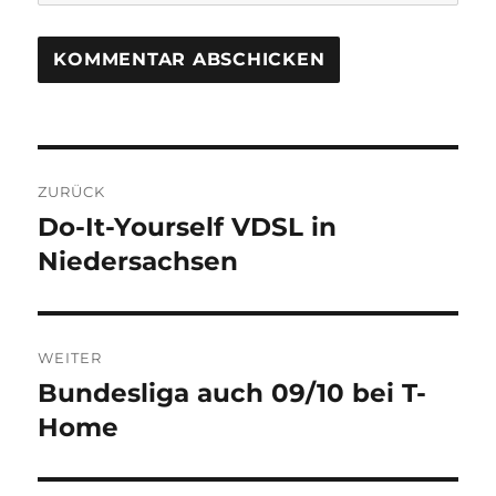
Beitragsnavigation
ZURÜCK
Do-It-Yourself VDSL in
Vorheriger
Beitrag:
Niedersachsen
WEITER
Bundesliga auch 09/10 bei T-
Nächster
Beitrag:
Home