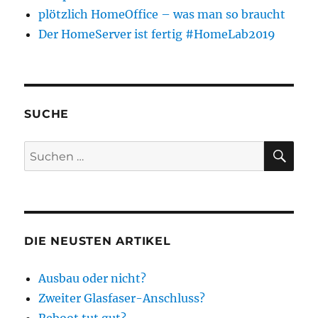
plötzlich HomeOffice – was man so braucht
Der HomeServer ist fertig #HomeLab2019
SUCHE
SU
Suchen
nach:
DIE NEUSTEN ARTIKEL
Ausbau oder nicht?
Zweiter Glasfaser-Anschluss?
Reboot tut gut?