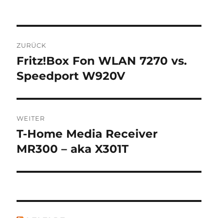
Beitragsnavigation
ZURÜCK
Fritz!Box Fon WLAN 7270 vs.
Vorheriger
Beitrag:
Speedport W920V
WEITER
T-Home Media Receiver
Nächster
Beitrag:
MR300 – aka X301T