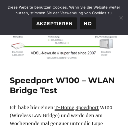
Diese Website benutzen Cookies. Wenn Sie die Website weiter
nutzen, stimmen Sie der Verwendung von Cookies zu.
FTTH-News.de
MENÜ
AKZEPTIEREN
NO
Speedport W100 – WLAN
Bridge Test
Ich habe hier einen
T-Home
Speedport
W100
(Wireless LAN Bridge) und werde den am
Wochenende mal genauer unter die Lupe