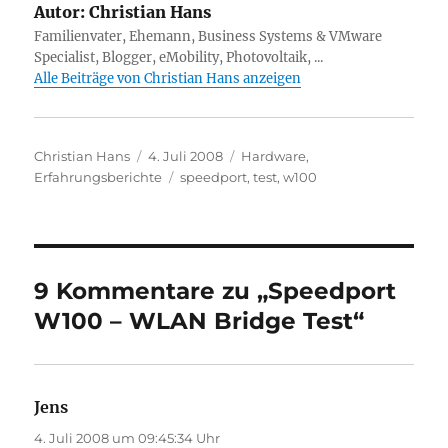
Autor:
Christian Hans
Familienvater, Ehemann, Business Systems & VMware
Specialist, Blogger, eMobility, Photovoltaik, ...
Alle Beiträge von Christian Hans anzeigen
Autor
Veröffentlicht
Kategorien
Christian Hans
4. Juli 2008
Hardware
,
am
Schlagwörter
Erfahrungsberichte
speedport
,
test
,
w100
9 Kommentare zu „Speedport
W100 – WLAN Bridge Test“
Jens
sagt:
4. Juli 2008 um 09:45:34 Uhr