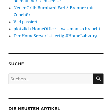
oder auf der Dienstreise
Neuer Grill: Burnhard Earl 4 Brenner mit
Zubehör
Viel passiert …
plötzlich HomeOffice – was man so braucht
Der HomeServer ist fertig #HomeLab2019
SUCHE
SU
Suchen
nach:
DIE NEUSTEN ARTIKEL