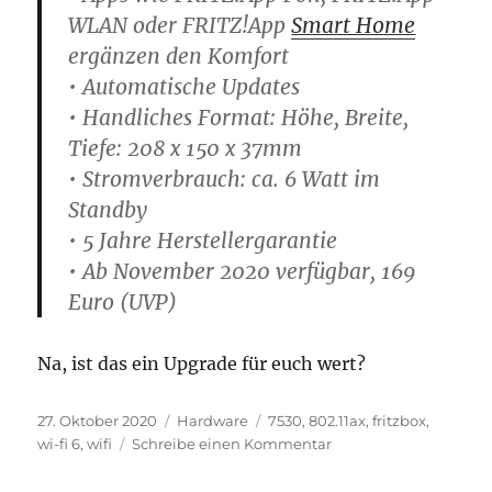
WLAN oder FRITZ!App
Smart Home
ergänzen den Komfort
• Automatische Updates
• Handliches Format: Höhe, Breite,
Tiefe: 208 x 150 x 37mm
• Stromverbrauch: ca. 6 Watt im
Standby
• 5 Jahre Herstellergarantie
• Ab November 2020 verfügbar, 169
Euro (UVP)
Na, ist das ein Upgrade für euch wert?
Veröffentlicht
Kategorien
Schlagwörter
27. Oktober 2020
Hardware
7530
,
802.11ax
,
fritzbox
,
am
zu
wi-fi 6
,
wifi
Schreibe einen Kommentar
AVM
stellt