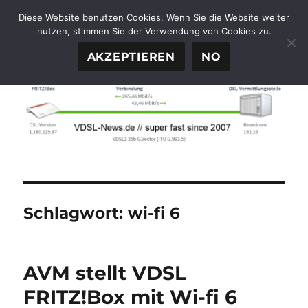
Diese Website benutzen Cookies. Wenn Sie die Website weiter
nutzen, stimmen Sie der Verwendung von Cookies zu.
FTTH-News.de
MENÜ
AKZEPTIEREN
NO
Schlagwort:
wi-fi 6
AVM stellt VDSL
FRITZ!Box mit Wi-fi 6