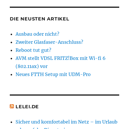
VDSL
FRITZ!Box
mit
DIE NEUSTEN ARTIKEL
Wi-
fi
Ausbau oder nicht?
6
Zweiter Glasfaser-Anschluss?
(802.11ax)
vor
Reboot tut gut?
AVM stellt VDSL FRITZ!Box mit Wi-fi 6
(802.11ax) vor
Neues FTTH Setup mit UDM-Pro
LELEI.DE
Sicher und komfortabel im Netz – im Urlaub