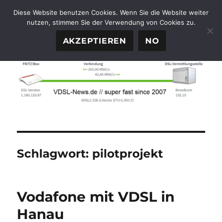
Diese Website benutzen Cookies. Wenn Sie die Website weiter
nutzen, stimmen Sie der Verwendung von Cookies zu.
FTTH-News.de
MENÜ
AKZEPTIEREN
NO
Schlagwort:
pilotprojekt
Vodafone mit VDSL in
Hanau