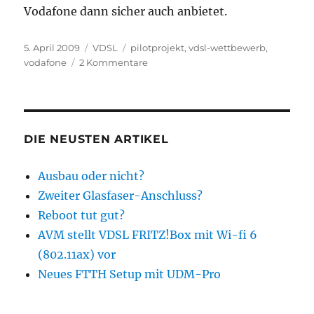
Vodafone dann sicher auch anbietet.
Veröffentlicht
Kategorien
Schlagwörter
5. April 2009
VDSL
pilotprojekt
,
vdsl-wettbewerb
,
am
zu
vodafone
2 Kommentare
Vodafone
mit
VDSL
in
Hanau
DIE NEUSTEN ARTIKEL
Ausbau oder nicht?
Zweiter Glasfaser-Anschluss?
Reboot tut gut?
AVM stellt VDSL FRITZ!Box mit Wi-fi 6
(802.11ax) vor
Neues FTTH Setup mit UDM-Pro