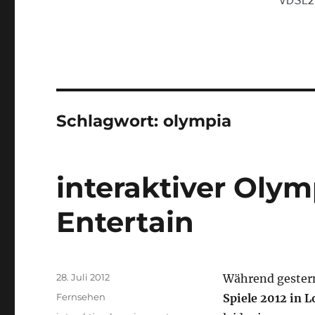
Schlagwort:
olympia
interaktiver Oly
Entertain
Veröffentlicht
28. Juli 2012
Während gestern
am
Kategorien
Fernsehen
Spiele 2012 in 