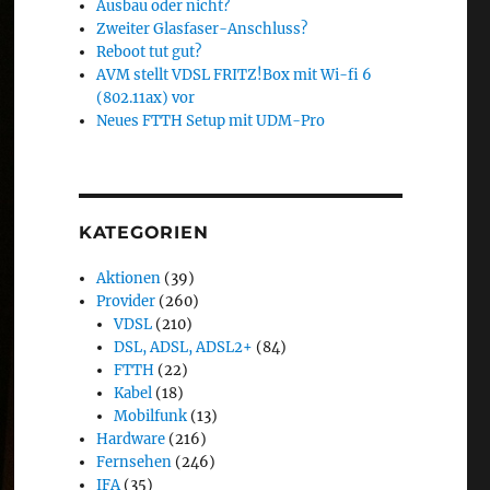
Ausbau oder nicht?
Zweiter Glasfaser-Anschluss?
Reboot tut gut?
AVM stellt VDSL FRITZ!Box mit Wi-fi 6
(802.11ax) vor
Neues FTTH Setup mit UDM-Pro
KATEGORIEN
Aktionen
(39)
Provider
(260)
VDSL
(210)
DSL, ADSL, ADSL2+
(84)
FTTH
(22)
Kabel
(18)
Mobilfunk
(13)
Hardware
(216)
Fernsehen
(246)
IFA
(35)