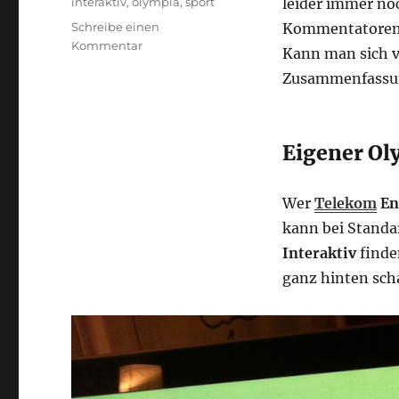
Schlagwörter
interaktiv
,
olympia
,
sport
leider immer no
Schreibe einen
Kommentatoren a
zu
Kommentar
Kann man sich v
interaktiver
Zusammenfassung
Olympia
Kanal
bei
Telekom
Eigener Ol
Entertain
Wer
Telekom
En
kann bei Stand
Interaktiv
finde
ganz hinten sch