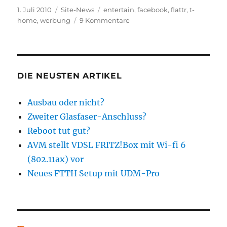
Veröffentlicht
Kategorien
Schlagwörter
1. Juli 2010
Site-News
entertain
,
facebook
,
flattr
,
t-
am
zu
home
,
werbung
9 Kommentare
Der
Juli
wird
heiß
DIE NEUSTEN ARTIKEL
Ausbau oder nicht?
Zweiter Glasfaser-Anschluss?
Reboot tut gut?
AVM stellt VDSL FRITZ!Box mit Wi-fi 6
(802.11ax) vor
Neues FTTH Setup mit UDM-Pro