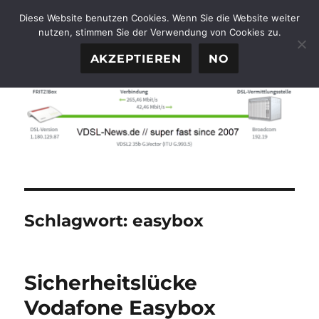
Diese Website benutzen Cookies. Wenn Sie die Website weiter
nutzen, stimmen Sie der Verwendung von Cookies zu.
FTTH-News.de
MENÜ
AKZEPTIEREN
NO
Schlagwort:
easybox
Sicherheitslücke
Vodafone Easybox