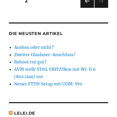
Seitennummerierung
SEITE
2
VOR
der
HERI
GE
Beiträge
SEIT
E
DIE NEUSTEN ARTIKEL
Ausbau oder nicht?
Zweiter Glasfaser-Anschluss?
Reboot tut gut?
AVM stellt VDSL FRITZ!Box mit Wi-fi 6
(802.11ax) vor
Neues FTTH Setup mit UDM-Pro
LELEI.DE