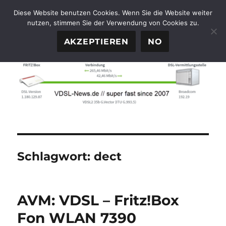
Diese Website benutzen Cookies. Wenn Sie die Website weiter
nutzen, stimmen Sie der Verwendung von Cookies zu.
FTTH-News.de
MENÜ
AKZEPTIEREN
NO
Schlagwort:
dect
AVM: VDSL – Fritz!Box
Fon WLAN 7390