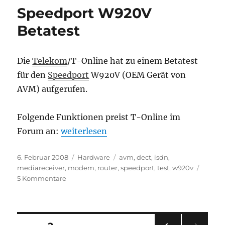
–
Speedport W920V
Fritz!Box
Fon
Betatest
WLAN
7390
Die
Telekom
/T-Online hat zu einem Betatest
für den
Speedport
W920V (OEM Gerät von
AVM) aufgerufen.
Folgende Funktionen preist T-Online im
„Speedport W920V Betatest“
Forum an:
weiterlesen
Veröffentlicht
Kategorien
Schlagwörter
6. Februar 2008
Hardware
avm
,
dect
,
isdn
,
am
mediareceiver
,
modem
,
router
,
speedport
,
test
,
w920v
zu
5 Kommentare
Speedport
W920V
Betatest