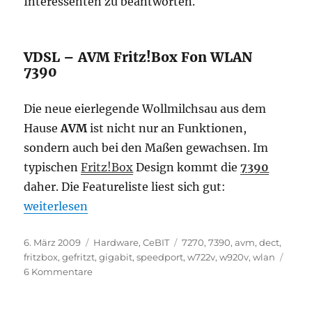
Interessenten zu beantworten.
VDSL – AVM Fritz!Box Fon WLAN
7390
Die neue eierlegende Wollmilchsau aus dem
Hause
AVM
ist nicht nur an Funktionen,
sondern auch bei den Maßen gewachsen. Im
typischen
Fritz!Box
Design kommt die
7390
daher. Die Featureliste liest sich gut:
„AVM: VDSL – Fritz!Box Fon WLAN 7390“
weiterlesen
Veröffentlicht
Kategorien
Schlagwörter
6. März 2009
Hardware
,
CeBIT
7270
,
7390
,
avm
,
dect
,
am
fritzbox
,
gefritzt
,
gigabit
,
speedport
,
w722v
,
w920v
,
wlan
zu
6 Kommentare
AVM:
VDSL