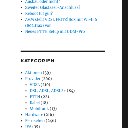
Ausbau oder nicht?
Zweiter Glasfaser-Anschluss?
Reboot tut gut?
AVM stellt VDSL FRITZ!Box mit Wi-fi 6
(802.11ax) vor
Neues FTTH Setup mit UDM-Pro
KATEGORIEN
ternet“
Aktionen
(39)
Provider
(260)
VDSL
(210)
DSL, ADSL, ADSL2+
(84)
FTTH
(22)
Kabel
(18)
Mobilfunk
(13)
Hardware
(216)
Fernsehen
(246)
IFA
(35)