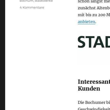
Schlagwörter
bochum
,
stadtwerke
schon längst me
zu
4 Kommentare
zunächst Alten
Gas,
mit bis zu 200 
Wasser,
anbieten
.
Strom
und
200
Mbit/s
Internet
Interessan
Kunden
Die Bochumer bi
Geschwindigkeit