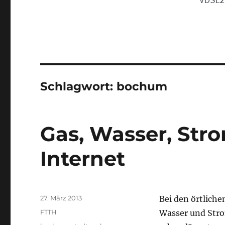
Schlagwort:
bochum
Gas, Wasser, Str
Internet
Veröffentlicht
27. März 2013
Bei den örtlich
am
Kategorien
FTTH
Wasser und Stro