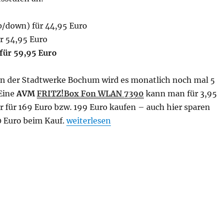
p/down) für 44,95 Euro
r 54,95 Euro
für 59,95 Euro
 der Stadtwerke Bochum wird es monatlich noch mal 5
 Eine
AVM
FRITZ!Box Fon WLAN 7390
kann man für 3,95
 für 169 Euro bzw. 199 Euro kaufen – auch hier sparen
„Gas, Wasser, Strom und 200 Mbit/s In
 Euro beim Kauf.
weiterlesen