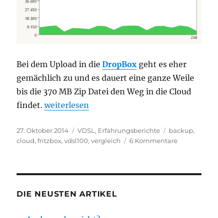
Bei dem Upload in die
DropBox
geht es eher
gemächlich zu und es dauert eine ganze Weile
bis die 370 MB Zip Datei den Weg in die Cloud
„DropBox, OneDrive, iCloud, Google Drive u
findet.
weiterlesen
Veröffentlicht
Kategorien
Schlagwörter
27. Oktober 2014
VDSL
,
Erfahrungsberichte
backup
,
am
zu
cloud
,
fritzbox
,
vdsl100
,
vergleich
6 Kommentare
DropBox,
OneDrive,
iCloud,
Google
Drive
DIE NEUSTEN ARTIKEL
und
FTP