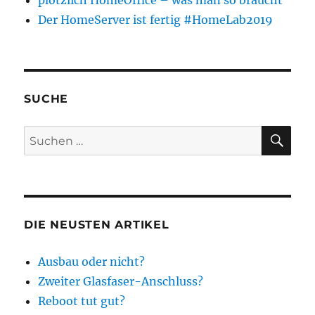
plötzlich HomeOffice – was man so braucht
Der HomeServer ist fertig #HomeLab2019
SUCHE
SU
Suchen
nach:
DIE NEUSTEN ARTIKEL
Ausbau oder nicht?
Zweiter Glasfaser-Anschluss?
Reboot tut gut?