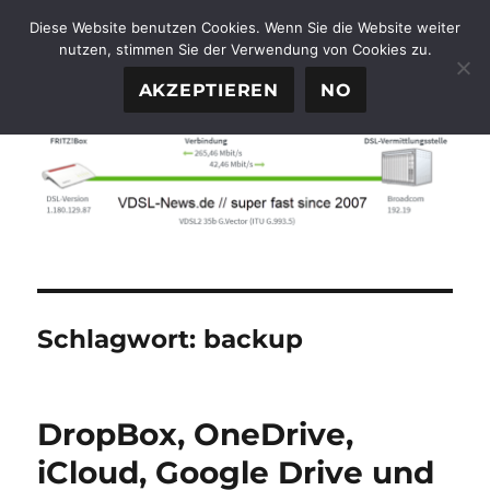
Diese Website benutzen Cookies. Wenn Sie die Website weiter
nutzen, stimmen Sie der Verwendung von Cookies zu.
FTTH-News.de
MENÜ
AKZEPTIEREN
NO
Schlagwort:
backup
DropBox, OneDrive,
iCloud, Google Drive und