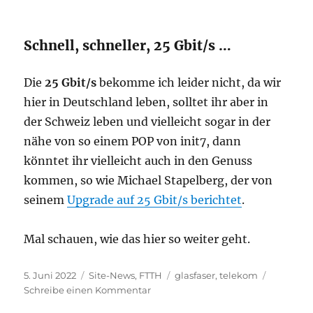
Schnell, schneller, 25 Gbit/s …
Die
25 Gbit/s
bekomme ich leider nicht, da wir
hier in Deutschland leben, solltet ihr aber in
der Schweiz leben und vielleicht sogar in der
nähe von so einem POP von init7, dann
könntet ihr vielleicht auch in den Genuss
kommen, so wie Michael Stapelberg, der von
seinem
Upgrade auf 25 Gbit/s berichtet
.
Mal schauen, wie das hier so weiter geht.
Veröffentlicht
Kategorien
Schlagwörter
5. Juni 2022
Site-News
,
FTTH
glasfaser
,
telekom
am
zu
Schreibe einen Kommentar
Reboot