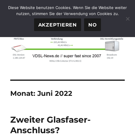
Diese Website benutzen Cookies. Wenn Sie die Website weiter
nutzen, stimmen Sie der Verwendung von Cookies zu.
FTTH-News.de
MENÜ
AKZEPTIEREN
NO
Monat:
Juni 2022
Zweiter Glasfaser-
Anschluss?