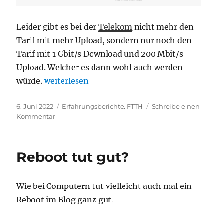
Leider gibt es bei der
Telekom
nicht mehr den
Tarif mit mehr Upload, sondern nur noch den
Tarif mit 1 Gbit/s Download und 200 Mbit/s
Upload. Welcher es dann wohl auch werden
„Zweiter Glasfaser-Anschluss?“
würde.
weiterlesen
Veröffentlicht
Kategorien
6. Juni 2022
Erfahrungsberichte
,
FTTH
Schreibe einen
am
zu
Kommentar
Zweiter
Glasfaser-
Anschluss?
Reboot tut gut?
Wie bei Computern tut vielleicht auch mal ein
Reboot im Blog ganz gut.