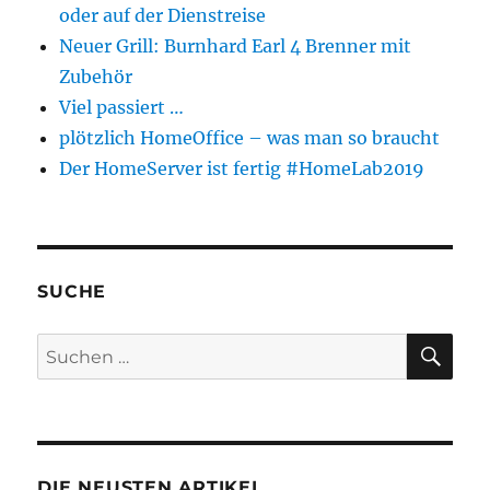
oder auf der Dienstreise
Neuer Grill: Burnhard Earl 4 Brenner mit
Zubehör
Viel passiert …
plötzlich HomeOffice – was man so braucht
Der HomeServer ist fertig #HomeLab2019
SUCHE
SU
Suchen
nach:
DIE NEUSTEN ARTIKEL