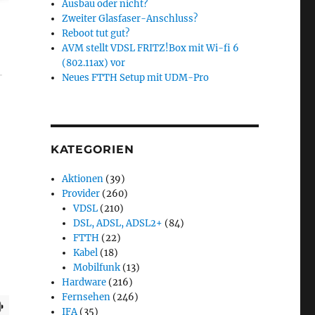
Ausbau oder nicht?
Zweiter Glasfaser-Anschluss?
Reboot tut gut?
AVM stellt VDSL FRITZ!Box mit Wi-fi 6
(802.11ax) vor
Neues FTTH Setup mit UDM-Pro
KATEGORIEN
Aktionen
(39)
Provider
(260)
VDSL
(210)
DSL, ADSL, ADSL2+
(84)
FTTH
(22)
Kabel
(18)
Mobilfunk
(13)
Hardware
(216)
Fernsehen
(246)
IFA
(35)