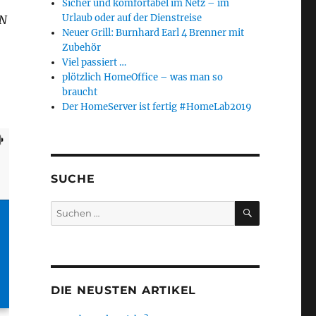
Sicher und komfortabel im Netz – im
Urlaub oder auf der Dienstreise
AN
Neuer Grill: Burnhard Earl 4 Brenner mit
Zubehör
Viel passiert …
plötzlich HomeOffice – was man so
braucht
Der HomeServer ist fertig #HomeLab2019
SUCHE
SUCHEN
Suchen
nach:
DIE NEUSTEN ARTIKEL