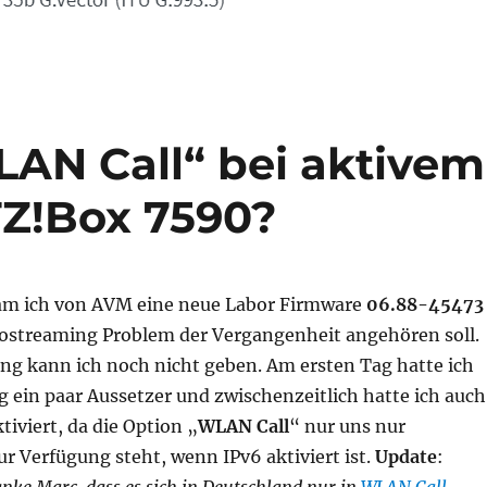
AN Call“ bei aktivem
TZ!Box 7590?
am ich von AVM eine neue Labor Firmware
06.88-45473
iostreaming Problem der Vergangenheit angehören soll.
ng kann ich noch nicht geben. Am ersten Tag hatte ich
 ein paar Aussetzer und zwischenzeitlich hatte ich auch
tiviert, da die Option „
WLAN Call
“ nur uns nur
r Verfügung steht, wenn IPv6 aktiviert ist.
Update
:
anke Marc, dass es sich in Deutschland nur in
WLAN Call