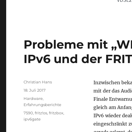
Probleme mit „WL
IPv6 und der FRI
Autor
Christian Hans
Inzwischen bek
Veröffentlicht
18. Juli 2017
mit der das Aud
am
Kategorien
Hardware
,
Finale Entwarnu
Erfahrungsberichte
gleich am Anfang
Schlagwörter
7590
,
fritz!os
,
fritzbox
,
IPv6 wieder deak
ipv6gate
eingeschränkt zu
gerade gelernt, d