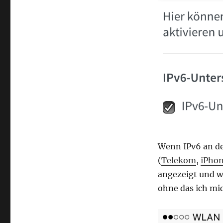
Wenn IPv6 an d
(
Telekom
,
iPho
angezeigt und w
ohne das ich mi