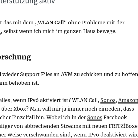
t das mit dem „
WLAN Call
“ ohne Probleme mit der
0
, selbst wenn ich mich im ganzen Haus bewege.
orschung
l wieder Support Files an AVM zu schicken und zu hoffen
ann behoben ist.
alles, wenn IPv6 aktiviert ist? WLAN Call,
Sonos
,
Amazo
t über Xbox? Man will mir ja immer noch einreden, dass
cher Einzelfall bin. Wobei ich in der
Sonos
Facebook
ufiger von abbrechenden Streams mit neuen FRITZ!Box
her Weise verschwunden sind, wenn IPv6 deaktiviert wird