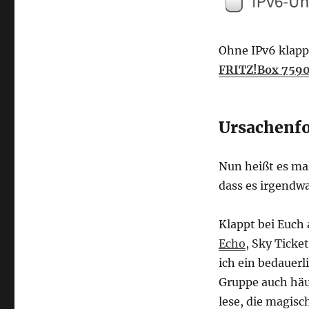
Ohne IPv6 klapp
FRITZ!Box 759
Ursachenf
Nun heißt es ma
dass es irgendw
Klappt bei Euch 
Echo
, Sky Ticke
ich ein bedauerli
Gruppe auch hä
lese, die magisc