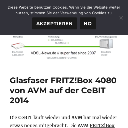
Diese Website benutzen Cookies. Wenn Sie die Website weiter
nutzen, stimmen Sie der Verwendung von Cookies zu.
FTTH-News.de
MENÜ
AKZEPTIEREN
NO
Glasfaser FRITZ!Box 4080
von AVM auf der CeBIT
2014
Die
CeBIT
läuft wieder und
AVM
hat mal wieder
etwas neues mitgebracht. Die
AVM
FRITZ!Box