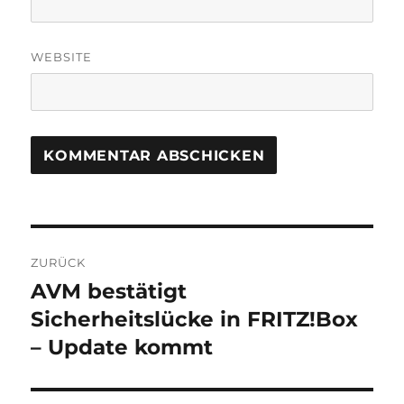
WEBSITE
Beitragsnavigation
ZURÜCK
AVM bestätigt
Vorheriger
Beitrag:
Sicherheitslücke in FRITZ!Box
– Update kommt