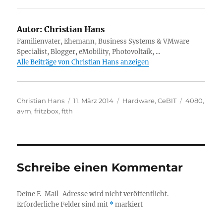
Autor:
Christian Hans
Familienvater, Ehemann, Business Systems & VMware
Specialist, Blogger, eMobility, Photovoltaik, ...
Alle Beiträge von Christian Hans anzeigen
Autor
Veröffentlicht
Kategorien
Schlagwört
Christian Hans
11. März 2014
Hardware
,
CeBIT
4080
,
am
avm
,
fritzbox
,
ftth
Schreibe einen Kommentar
Deine E-Mail-Adresse wird nicht veröffentlicht.
Erforderliche Felder sind mit
*
markiert