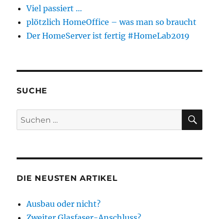
Viel passiert …
plötzlich HomeOffice – was man so braucht
Der HomeServer ist fertig #HomeLab2019
SUCHE
SU
Suchen
nach:
DIE NEUSTEN ARTIKEL
Ausbau oder nicht?
Zweiter Glasfaser-Anschluss?