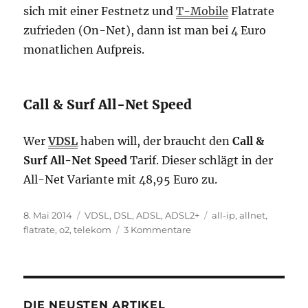
sich mit einer Festnetz und
T-Mobile
Flatrate
zufrieden (On-Net), dann ist man bei 4 Euro
monatlichen Aufpreis.
Call & Surf All-Net Speed
Wer
VDSL
haben will, der braucht den
Call &
Surf All-Net Speed
Tarif. Dieser schlägt in der
All-Net Variante mit 48,95 Euro zu.
Veröffentlicht
Kategorien
Schlagwörter
8. Mai 2014
VDSL
,
DSL, ADSL, ADSL2+
all-ip
,
allnet
,
am
zu
flatrate
,
o2
,
telekom
3 Kommentare
Telekom:
neue
All-
IP
Tarife
DIE NEUSTEN ARTIKEL