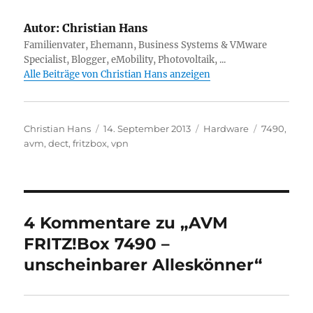
Autor:
Christian Hans
Familienvater, Ehemann, Business Systems & VMware
Specialist, Blogger, eMobility, Photovoltaik, ...
Alle Beiträge von Christian Hans anzeigen
Autor
Veröffentlicht
Kategorien
Schlagwört
Christian Hans
14. September 2013
Hardware
7490
,
am
avm
,
dect
,
fritzbox
,
vpn
4 Kommentare zu „AVM
FRITZ!Box 7490 –
unscheinbarer Alleskönner“