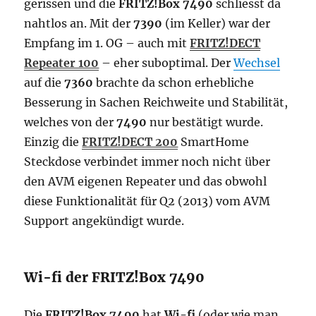
gerissen und die
FRITZ!Box 7490
schliesst da
nahtlos an. Mit der
7390
(im Keller) war der
Empfang im 1. OG – auch mit
FRITZ!DECT
Repeater 100
– eher suboptimal.
Der
Wechsel
auf die
7360
brachte da schon erhebliche
Besserung in Sachen Reichweite und Stabilität,
welches von der
7490
nur bestätigt wurde.
Einzig die
FRITZ!DECT 200
SmartHome
Steckdose verbindet immer noch nicht über
den AVM eigenen Repeater und das obwohl
diese Funktionalität für Q2 (2013) vom AVM
Support angekündigt wurde.
Wi-fi der FRITZ!Box 7490
Die
FRITZ!Box 7490
hat
Wi-fi
(oder wie man