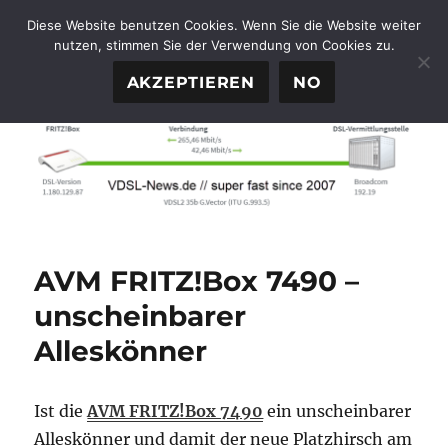
Diese Website benutzen Cookies. Wenn Sie die Website weiter
nutzen, stimmen Sie der Verwendung von Cookies zu.
FTTH-News.de
MENÜ
AKZEPTIEREN
NO
AVM FRITZ!Box 7490 –
unscheinbarer
Alleskönner
Ist die
AVM FRITZ!Box 7490
ein unscheinbarer
Alleskönner und damit der neue Platzhirsch am