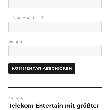
E-MAIL-ADRESSE
*
WEBSITE
Beitragsnavigation
ZURÜCK
Telekom Entertain mit größter
Vorheriger