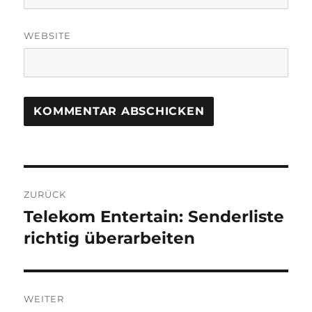
WEBSITE
Beitragsnavigation
ZURÜCK
Telekom Entertain: Senderliste
Vorheriger
Beitrag:
richtig überarbeiten
WEITER