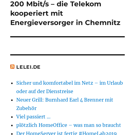
200 Mbit/s – die Telekom
Nächster
Beitrag:
kooperiert mit
Energieversorger in Chemnitz
LELEI.DE
Sicher und komfortabel im Netz – im Urlaub
oder auf der Dienstreise
Neuer Grill: Burnhard Earl 4 Brenner mit
Zubehör
Viel passiert …
plötzlich HomeOffice – was man so braucht
Der HomeServer ist fertig #HomeLab2019