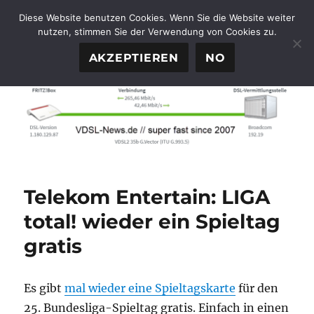
Diese Website benutzen Cookies. Wenn Sie die Website weiter
nutzen, stimmen Sie der Verwendung von Cookies zu.
FTTH-News.de
MENÜ
AKZEPTIEREN
NO
Telekom Entertain: LIGA
total! wieder ein Spieltag
gratis
Es gibt
mal wieder eine Spieltagskarte
für den
25. Bundesliga-Spieltag gratis. Einfach in einen