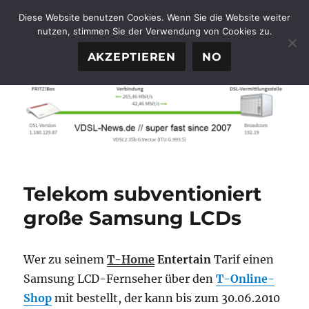
Diese Website benutzen Cookies. Wenn Sie die Website weiter
nutzen, stimmen Sie der Verwendung von Cookies zu.
FTTH-News.de
MENÜ
AKZEPTIEREN
NO
Telekom subventioniert
große Samsung LCDs
Wer zu seinem
T-Home
Entertain
Tarif einen
Samsung LCD-Fernseher über den
T-Online-
Shop
mit bestellt, der kann bis zum 30.06.2010