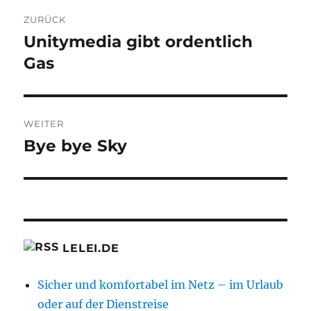
Beitragsnavigation
ZURÜCK
Unitymedia gibt ordentlich
Vorheriger
Beitrag:
Gas
WEITER
Bye bye Sky
Nächster
Beitrag:
LELEI.DE
Sicher und komfortabel im Netz – im Urlaub
oder auf der Dienstreise