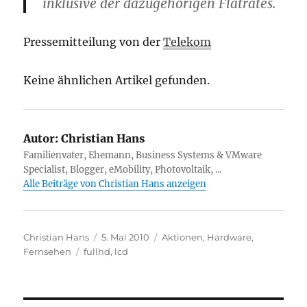
inklusive der dazugehörigen Flatrates.
Pressemitteilung von der
Telekom
Keine ähnlichen Artikel gefunden.
Autor:
Christian Hans
Familienvater, Ehemann, Business Systems & VMware
Specialist, Blogger, eMobility, Photovoltaik, ...
Alle Beiträge von Christian Hans anzeigen
Autor
Veröffentlicht
Kategorien
Christian Hans
5. Mai 2010
Aktionen
,
Hardware
,
Schlagwörter
am
Fernsehen
fullhd
,
lcd