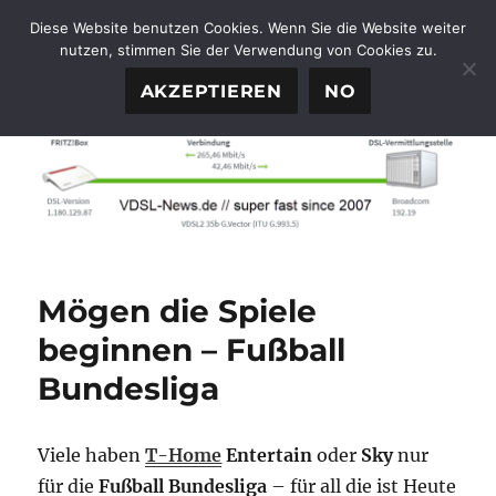
Diese Website benutzen Cookies. Wenn Sie die Website weiter
nutzen, stimmen Sie der Verwendung von Cookies zu.
FTTH-News.de
MENÜ
AKZEPTIEREN
NO
Mögen die Spiele
beginnen – Fußball
Bundesliga
Viele haben
T-Home
Entertain
oder
Sky
nur
für die
Fußball Bundesliga
– für all die ist Heute