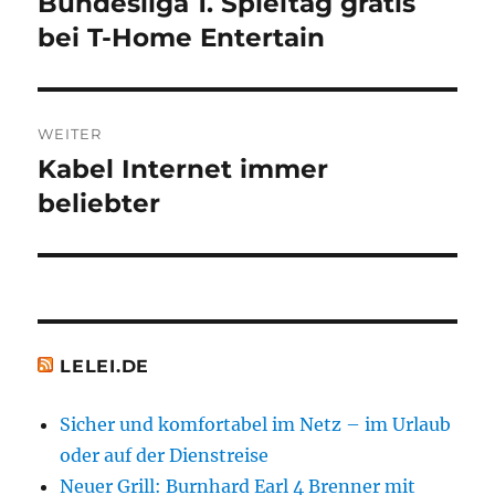
Bundesliga 1. Spieltag gratis
Vorheriger
Beitrag:
bei T-Home Entertain
WEITER
Kabel Internet immer
Nächster
Beitrag:
beliebter
LELEI.DE
Sicher und komfortabel im Netz – im Urlaub
oder auf der Dienstreise
Neuer Grill: Burnhard Earl 4 Brenner mit