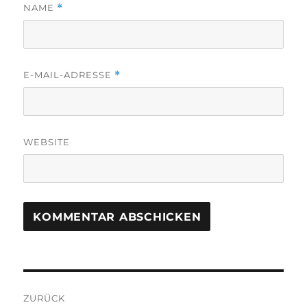
NAME
*
E-MAIL-ADRESSE
*
WEBSITE
Beitragsnavigation
ZURÜCK