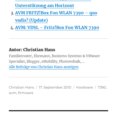
Unterstützung am Horizont
AVM FRITZ!Box Fon WLAN 7390 – quo
vadis? (Update)
AVM: VDSL – Fritz!Box Fon WLAN 7390
Autor:
Christian Hans
Familienvater, Ehemann, Business Systems & VMware
Specialist, Blogger, eMobility, Photovoltaik, ...
Alle Beiträge von Christian Hans anzeigen
Autor
Veröffentlicht
Kategorien
Schlagwört
Christian Hans
17. September 2010
Hardware
7390
,
am
avm
,
firmware