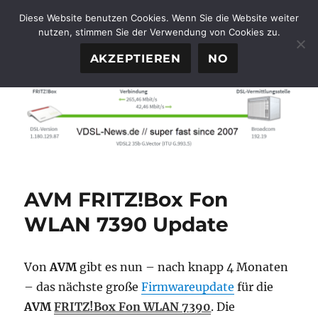
Diese Website benutzen Cookies. Wenn Sie die Website weiter
nutzen, stimmen Sie der Verwendung von Cookies zu.
FTTH-News.de
MENÜ
AKZEPTIEREN
NO
AVM FRITZ!Box Fon
WLAN 7390 Update
Von
AVM
gibt es nun – nach knapp 4 Monaten
– das nächste große
Firmwareupdate
für die
AVM
FRITZ!Box Fon WLAN 7390
. Die