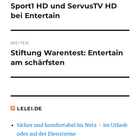
Sport1 HD und ServusTV HD
Vorheriger
Beitrag:
bei Entertain
WEITER
Stiftung Warentest: Entertain
Nächster
Beitrag:
am schärfsten
LELEI.DE
Sicher und komfortabel im Netz – im Urlaub
oder auf der Dienstreise