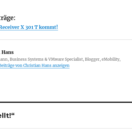
träge:
eceiver X 301 T kommt!
n Hans
ann, Business Systems & VMware Specialist, Blogger, eMobility,
 Beiträge von Christian Hans anzeigen
lt!“