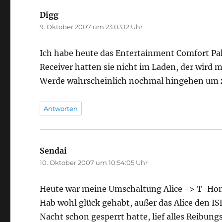
Digg
sagt:
9. Oktober 2007 um 23:03:12 Uhr
Ich habe heute das Entertainment Comfort Pa
Receiver hatten sie nicht im Laden, der wird 
Werde wahrscheinlich nochmal hingehen um z
Antworten
Sendai
sagt:
10. Oktober 2007 um 10:54:05 Uhr
Heute war meine Umschaltung Alice -> T-Ho
Hab wohl glück gehabt, außer das Alice den I
Nacht schon gesperrt hatte, lief alles Reibu