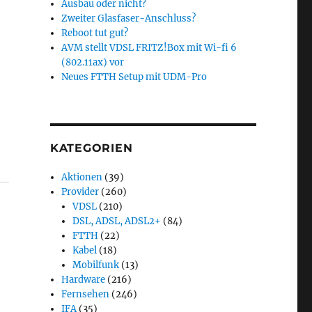
Ausbau oder nicht?
Zweiter Glasfaser-Anschluss?
Reboot tut gut?
AVM stellt VDSL FRITZ!Box mit Wi-fi 6
(802.11ax) vor
Neues FTTH Setup mit UDM-Pro
KATEGORIEN
Aktionen
(39)
Provider
(260)
VDSL
(210)
DSL, ADSL, ADSL2+
(84)
FTTH
(22)
Kabel
(18)
Mobilfunk
(13)
Hardware
(216)
Fernsehen
(246)
IFA
(35)