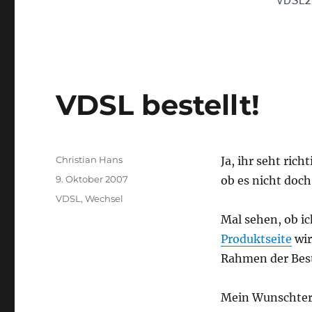
VDSL bestellt!
Autor
Christian Hans
Ja, ihr seht rich
Veröffentlicht
9. Oktober 2007
ob es nicht doch
am
Kategorien
VDSL
,
Wechsel
Mal sehen, ob i
Produktseite
wir
Rahmen der Best
Mein Wunschterm