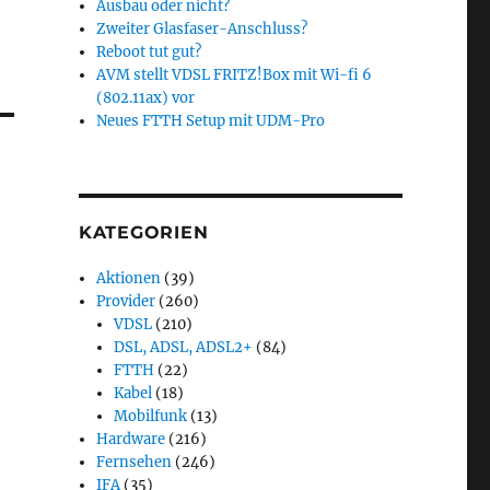
Ausbau oder nicht?
Zweiter Glasfaser-Anschluss?
Reboot tut gut?
AVM stellt VDSL FRITZ!Box mit Wi-fi 6
(802.11ax) vor
Neues FTTH Setup mit UDM-Pro
KATEGORIEN
Aktionen
(39)
Provider
(260)
VDSL
(210)
DSL, ADSL, ADSL2+
(84)
FTTH
(22)
Kabel
(18)
Mobilfunk
(13)
Hardware
(216)
Fernsehen
(246)
IFA
(35)