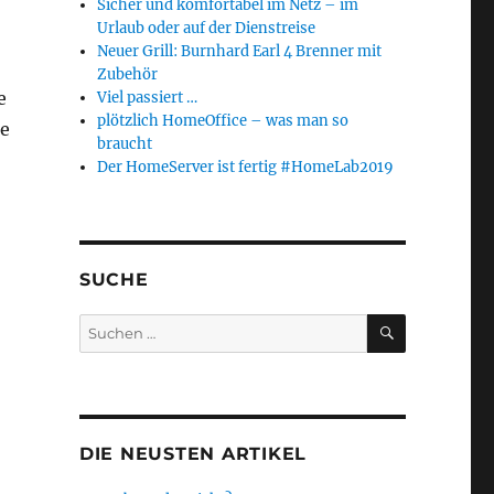
Sicher und komfortabel im Netz – im
Urlaub oder auf der Dienstreise
Neuer Grill: Burnhard Earl 4 Brenner mit
Zubehör
e
Viel passiert …
plötzlich HomeOffice – was man so
ge
braucht
Der HomeServer ist fertig #HomeLab2019
SUCHE
SUCHEN
Suchen
nach:
DIE NEUSTEN ARTIKEL