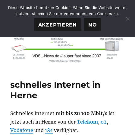
Diese Website benutzen Cookies. Wenn Sie die Website weiter
nutzen, stimmen Sie der Verwendung von Cookies zu.
FTTH-News.de
MENÜ
AKZEPTIEREN
NO
schnelles Internet in
Herne
Schnelles Internet
mit bis zu 100 Mbit/s
ist
jetzt auch in
Herne
von der
Telekom
,
o2
,
Vodafone
und
1&1
verfügbar.