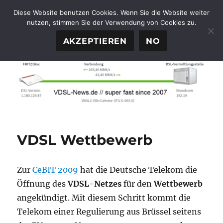
Diese Website benutzen Cookies. Wenn Sie die Website weiter
nutzen, stimmen Sie der Verwendung von Cookies zu.
FTTH-News.de
MENÜ
AKZEPTIEREN
NO
VDSL Wettbewerb
Zur
CeBIT 2009
hat die Deutsche Telekom die
Öffnung des
VDSL-Netzes
für den
Wettbewerb
angekündigt. Mit diesem Schritt kommt die
Telekom einer Regulierung aus Brüssel seitens