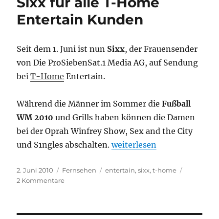
Sixx für alle T-Home
auch
bei
Entertain Kunden
der
Telekom
Seit dem 1. Juni ist nun
Sixx
, der Frauensender
von Die ProSiebenSat.1 Media AG, auf Sendung
bei
T-Home
Entertain.
Während die Männer im Sommer die
Fußball
WM 2010
und Grills haben können die Damen
bei der Oprah Winfrey Show, Sex and the City
„Sixx für alle T-Home Ent
und S1ngles abschalten.
weiterlesen
Veröffentlicht
Kategorien
Schlagwörter
2. Juni 2010
Fernsehen
entertain
,
sixx
,
t-home
am
zu
2 Kommentare
Sixx
für
alle