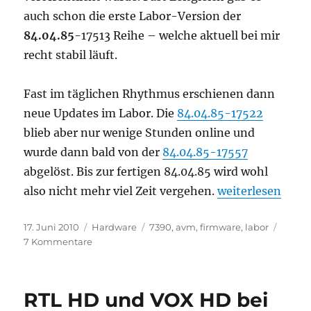
auch schon die erste Labor-Version der
84.04.85
-17513 Reihe – welche aktuell bei mir
recht stabil läuft.
Fast im täglichen Rhythmus erschienen dann
neue Updates im Labor. Die
84.04.85-17522
blieb aber nur wenige Stunden online und
wurde dann bald von der
84.04.85-17557
abgelöst. Bis zur fertigen 84.04.85 wird wohl
„AVM FRITZ!Box
also nicht mehr viel Zeit vergehen.
weiterlesen
Veröffentlicht
Kategorien
Schlagwörter
17. Juni 2010
Hardware
7390
,
avm
,
firmware
,
labor
am
zu
7 Kommentare
AVM
FRITZ!Box
Fon
RTL HD und VOX HD bei
WLAN