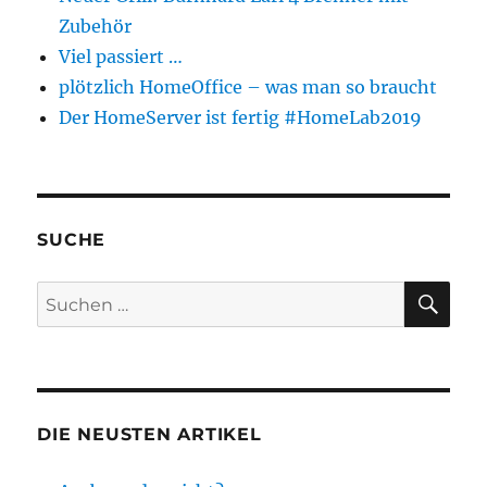
Zubehör
Viel passiert …
plötzlich HomeOffice – was man so braucht
Der HomeServer ist fertig #HomeLab2019
SUCHE
SU
Suchen
nach:
DIE NEUSTEN ARTIKEL