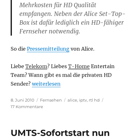
Mehrkosten für HD Qualität
empfangen. Neben der Alice Set-Top-
Box ist dafür lediglich ein HD-fähiger
Fernseher notwendig.
So die
Pressemitteilung
von Alice.
Liebe
Telekom
? Liebes
T-Home
Entertain
Team? Wann gibt es mal die privaten HD
„RTL HD und VOX HD bei Alice IPTV“
Sender?
weiterlesen
Veröffentlicht
Kategorien
Schlagwörter
8. Juni 2010
Fernsehen
alice
,
iptv
,
rtl hd
am
zu
17 Kommentare
RTL
HD
und
UMTS-Sofortstart nun
VOX
HD