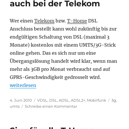
auch bei der Telekom
bei
Alice
IPTV
Wer einen
Telekom
bzw.
T-Home
DSL
Anschluss bestellt kann wohl zukünftig bis zur
endgültigen Schaltung von DSL (maximal 3
Monate) kostenlos mit einem UMTS/3G-Stick
online gehen. Das es sich nur um eine
Übergangslösung handelt wird klar, wenn man
mehr als 3GB pro Monat verbraucht und auf
GPRS-Geschwindigkeit gedrosselt wird.
„UMTS-Sofortstart nun auch bei der Telekom“
weiterlesen
Veröffentlicht
Kategorien
Schlagwö
4. Juni 2010
VDSL
,
DSL, ADSL, ADSL2+
,
Mobilfunk
3g
,
am
zu
umts
Schreibe einen Kommentar
UMTS-
Sofortstart
nun