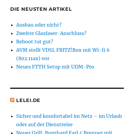
T-
Home
DIE NEUSTEN ARTIKEL
Entertain
Kunden
Ausbau oder nicht?
Zweiter Glasfaser-Anschluss?
Reboot tut gut?
AVM stellt VDSL FRITZ!Box mit Wi-fi 6
(802.11ax) vor
Neues FTTH Setup mit UDM-Pro
LELEI.DE
Sicher und komfortabel im Netz – im Urlaub
oder auf der Dienstreise
Neuer Grill: Burnhard Earl 4 Brenner mit